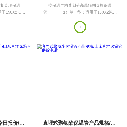
预制直埋保温
按保温层构造划分高温预制直埋保温
150X2以下
管 （1）单一型：适用于150X2以下
于120C以下
的供热介质，其中普通型适用于120C以下
0~150~c的
的供热介质，高温型适用于120~150~c的
140~2以
供热介质（推荐使用温度在140~2以
下）。...
直埋式聚氨酯保温管今日报价/山东直埋保温管供货电话
直埋式聚氨酯保温管产品规格/山东直埋保温管供货电话