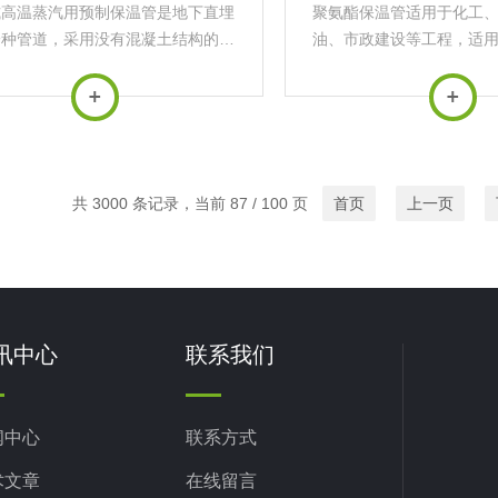
式高温蒸汽用预制保温管是地下直埋
聚氨酯保温管适用于化工
一种管道，采用没有混凝土结构的情
油、市政建设等工程，适
也可以进行地下直埋的方式，即工作
通PUF的-70℃—120℃ 
的热膨胀在外管内进行，从而降低了
160℃，主要用于管道、
成本，缩短了施工日期，并保障了供
料的保温隔热。聚氨酯保
热管道的安全性，可以...
好，热损...
共 3000 条记录，当前 87 / 100 页
首页
上一页
讯中心
联系我们
闻中心
联系方式
术文章
在线留言