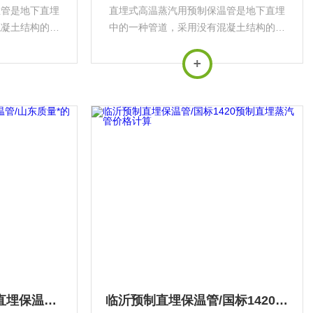
温管是地下直埋
直埋式高温蒸汽用预制保温管是地下直埋
混凝土结构的情
中的一种管道，采用没有混凝土结构的情
的方式，即工作
况下也可以进行地下直埋的方式，即工作
行，从而降低了
钢管的热膨胀在外管内进行，从而降低了
期，并保障了供
材料成本，缩短了施工日期，并保障了供
以...
热管道的安全性，可以...
菏泽厂家供应聚氨酯直埋保温管/山东质量*的聚氨酯保温管供货商电话
临沂预制直埋保温管/国标1420预制直埋蒸汽管价格计算