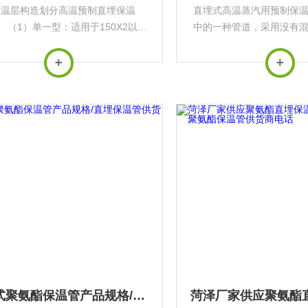
保温层构造划分高温预制直埋保温
直埋式高温蒸汽用预制保
1）单一型：适用于150X2以下
中的一种管道，采用没有
介质，其中普通型适用于120C以下
况下也可以进行地下直埋
介质，高温型适用于120~150~c的
钢管的热膨胀在外管内进
介质（推荐使用温度在140~2以
材料成本，缩短了施工日
下）。...
热管道的安全性，可
直埋式聚氨酯保温管产品规格/直埋保温管供货电话