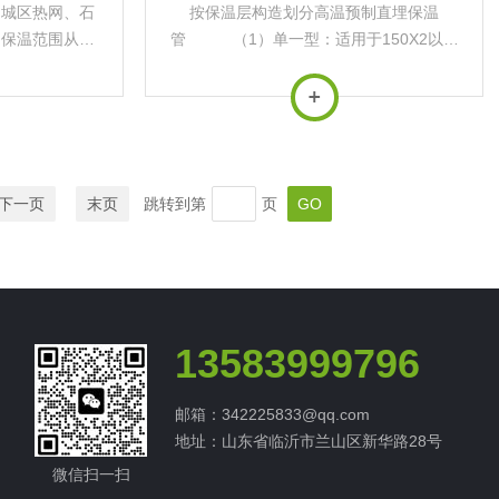
、城区热网、石
按保温层构造划分高温预制直埋保温
用保温范围从普
管 （1）单一型：适用于150X2以下
扩大到-70℃—
的供热介质，其中普通型适用于120C以下
容器内热介质物
的供热介质，高温型适用于120~150~c的
温管的保温性能
供热介质（推荐使用温度在140~2以
下）。...
下一页
末页
跳转到第
页
13583999796
邮箱：342225833@qq.com
地址：山东省临沂市兰山区新华路28号
微信扫一扫