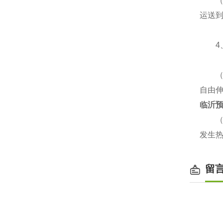
（2
运送
4、
（1
自由
临沂预
（2
发生热
留