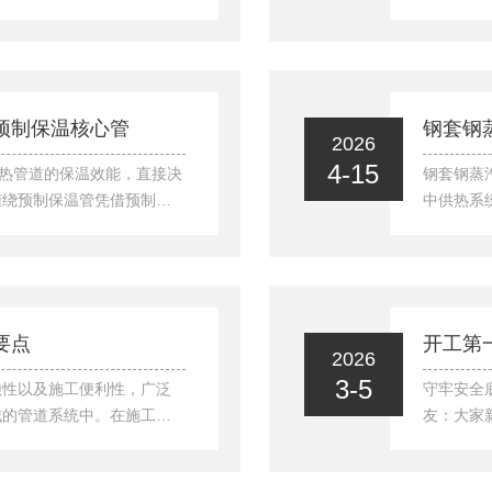
，采用内外双层钢制防护结
成，既需
输送过程中散热快、管材变
暖体系。
的核心用材。本文分析其核
全流程。
。一、核心结构特点钢套钢
与设计要
构分层清晰、防护性强，主
品；施工
预制保温核心管
钢套钢
2026
分组...
创造条件
4-15
供热管道的保温效能，直接决
钢套钢蒸
缠绕预制保温管凭借预制化
中供热系
核心管材，以标准化、高品
及抗压能
难题，为城市供热筑牢保温
冬季集中
艺：筑牢品质与效率的双重
温管的主
将保温层成型与防护层构建
钢管制成
预制化生产。工厂内，以工
用，同时
要点
开工第
2026
...
棉、玻璃
3-5
蚀性以及施工便利性，广泛
守牢安全
域的管道系统中。在施工与
友：大家
管道系统长期稳定运行的关
保温安装
技术要点至关重要。首先，
安全复工