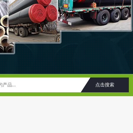
喷涂缠绕保温管道价格
山东聚氨酯保温管
南通启东塑套钢