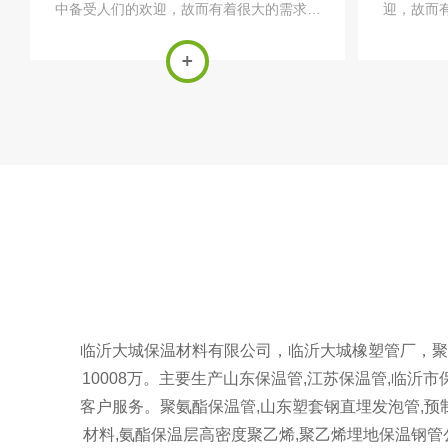
中备受人们的欢迎，故而有着很大的需求市
迎，故而
场存在，也因此对于聚氨酯保温管的生产有
对于聚氨
着很大的生产数额要求。对于聚氨酯保温管
额要求。
的生产加工，需要针对具体用途与结构进行
具体用途
处理。对...
临沂大城保温材料有限公司，临沂大城橡塑管厂，聚
10008万。主要生产山东保温管,江苏保温管,临
客户服务。聚氨酯保温管,山东塑套钢直埋发泡管,预
材料,氨酯保温层高密度聚乙烯,聚乙烯埋地保温钢