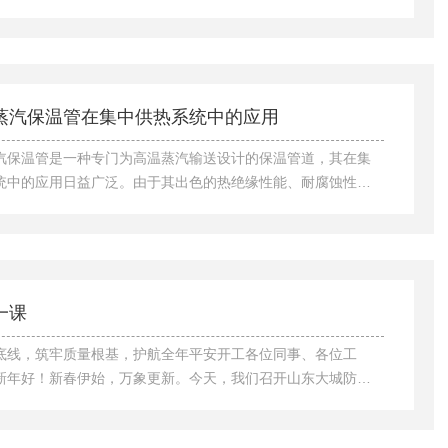
严守技术底线，又要兼顾实用与灵活，共同构建稳定高效的供
供暖管道安装规范是保障系统安全运行的核心前提，贯穿施工
安装前的准备工作是基础，需精准核对管道材质与规格，确保
求一致，同时对管材进行外观检查，剔除有裂纹、变形的瑕疵
前还需清理作业场地，规划材料堆放与施工通道，为规范施工
蒸汽保温管在集中供热系统中的应用
。敷设环节，坡度控制是关键，需依据水...
汽保温管是一种专门为高温蒸汽输送设计的保温管道，其在集
统中的应用日益广泛。由于其出色的热绝缘性能、耐腐蚀性以
力，成为了许多工业与民用供热系统的重要组成部分，尤其在
供热、工业蒸汽输送等场景中发挥着重要作用。钢套钢蒸汽保
要结构包括内管、保温层和外管三个部分。内管通常由高强度
，用于输送蒸汽，外管由防腐钢管制成，起到保护内管的作
防止外部环境对管道的腐蚀。而保温层则通常由聚氨酯、岩
一课
棉等材料构成，具有很好的隔热性能，能够有效...
底线，筑牢质量根基，护航全年平安开工各位同事、各位工
新年好！新春伊始，万象更新。今天，我们召开山东大城防腐
工程有限公司2026年度开工课，既是收心归位的动员会，更是
的警示会、责任落实的部署会。按照山东省、市关于复工复