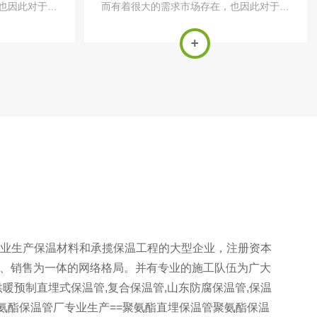
也因此对于聚
而有着很大的需求市场存在，也因此对于聚
的生产数额要
氨酯保温管的生产有着很大的生产数额要
加工，需要针
求。对于聚氨酯保温管的生产加工，需要针
对于有内管和
对具体用途与结构进行处理。对于有内管和
外套管的保温...
业生产保温材料和承揽保温工程的大型企业，注册资本
加工、销售为一体的网络格局。并有专业的施工队伍为广大
暖预制直埋式保温管,复合保温管,山东防腐保温管,保温
氨酯保温管厂专业生产==聚氨酯直埋保温管聚氨酯保温