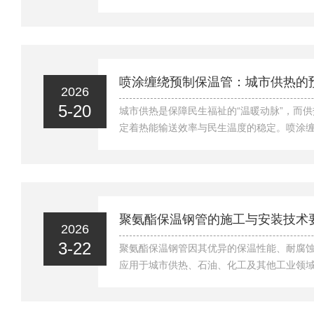
是适配高温蒸汽介质的专用复合型保温管材
构，区别于常规保温管材，可有效解决高温
形、防护薄弱等问题，是高温热力管网建设
心结构特点与高温蒸汽输送场景的应用优势
保温管采用双层钢制套管复合结构，整体架
喷涂缠绕预制保温管：城市供热的
2026
要由内工作钢管、保温填充层、外保护钢管三部
5-20
城市供热是保障民生福祉的“温暖动脉”，而
定着热能输送效率与民生温度的稳定。喷涂
生产与高效保温性能，成为城市供热系统的
质的特性，破解传统现场施工的效率与质量
输送根基，守护千家万户的温暖。预制化工
根基喷涂缠绕预制保温管的核心优势，在于
的全流程，从现场转移至标准化工厂，实现
聚氨酯保温钢管的施工与安装技术
2026
作钢管为基体，先通过精准控制的喷涂工艺，将
3-22
聚氨酯保温钢管因其优异的保温性能、耐腐
应用于城市供热、石油、化工及其他工业领
安装过程中，合理的工艺和技术措施是保证
键，因此掌握聚氨酯保温钢管的施工与安装