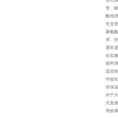
形式
管、
酯地
夹克
聚氨
求。
通常
在实
浆料
温管
件较
管保
对于
式直
用效