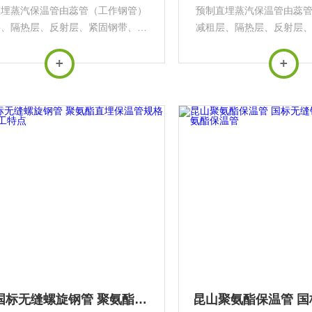
直埋蒸汽保温管由蕊管（工作钢管）
预制直埋蒸汽保温管由蕊
层、隔热层、反射层、紧固钢带、滑
减租层、隔热层、反射层
架、空气层、外护钢管、喷涂聚氨
动支架、空气层、外护钢
缠绕玻璃钢组成。具有强度高、不易
酯、缠绕玻璃钢组成。具
且能承受较大上部荷载的特点，为达
损坏且能承受较大上部荷
到长寿命，对钢外套管需...
到长寿命，对钢外套管
姜堰国标无缝螺旋钢管 聚氨酯直埋保温管规格型号 施工特点