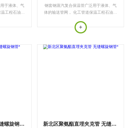
泛用于液体、气
钢套钢蒸汽复合保温管广泛用于液体、气
保温工程石油、
体的输送管网， 化工管道保温工程石油、
央空调通风管
化工、集中供热热网、中央空调通风管
氨酯埋地保温管
道、市政工程等。菏泽聚氨酯防腐保温管
克管厂家供应
型号 菏泽聚氨酯直埋夹克管规格
吴江聚氨酯保温管 无缝螺旋钢管*
新北区聚氨酯直埋夹克管 无缝螺旋钢管*