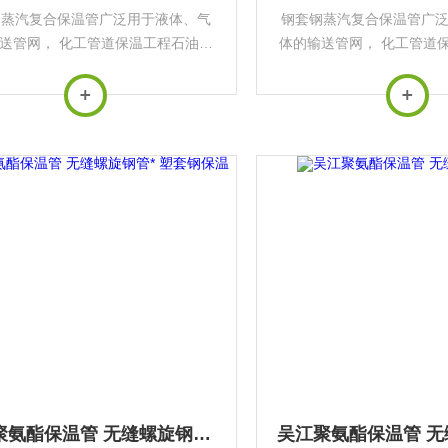
钢蒸汽复合保温管广泛用于液体、气
钢套钢蒸汽复合保温管广
送管网， 化工管道保温工程石油、
体的输送管网， 化工管道
、集中供热热网、中央空调通风管
化工、集中供热热网、中
市政工程等。聊城聚氨酯埋地保温管
道、市政工程等。滨州聚
号 聊城聚氨酯直埋夹克管厂家施工
规格型号 聚氨酯直埋夹
靖江聚氨酯保温管 无缝螺旋钢管* 塑套钢保温管