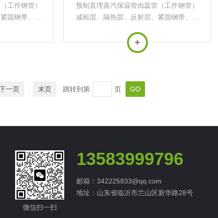
管（工作钢管）
预制直埋蒸汽保温管由蕊管（工作钢管）
、紧固钢带、滑
减租层、隔热层、反射层、紧固钢带、滑
管、喷涂聚氨
动支架、空气层、外护钢管、喷涂聚氨
有强度高、不易
酯、缠绕玻璃钢组成。具有强度高、不易
载的特点，为达
损坏且能承受较大上部荷载的特点，为达
需...
到长寿命，对钢外套管需...
下一页
末页
跳转到第
页
13583999796
邮箱：342225833@qq.com
地址：山东省临沂市兰山区新华路28号
微信扫一扫