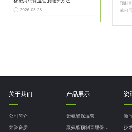
橡塑海绵保温管的维护方法
预制
2026-03-23
减租
动支
酯、
损坏
关于我们
产品展示
资
公司简介
聚氨酯保温管
新
荣誉资质
聚氨酯预制直埋保温管
技