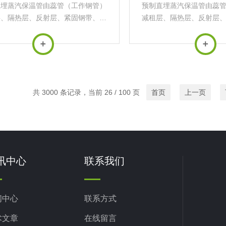
直埋蒸汽保温管由蕊管（工作钢管）
预制直埋蒸汽保温管由蕊
层、隔热层、反射层、紧固钢带、滑
减租层、隔热层、反射层
架、空气层、外护钢管、喷涂聚氨
动支架、空气层、外护钢
缠绕玻璃钢组成。具有强度高、不易
酯、缠绕玻璃钢组成。具
且能承受较大上部荷载的特点，为达
损坏且能承受较大上部荷
到长寿命，对钢外套管需...
到长寿命，对钢外套管
共 3000 条记录，当前 26 / 100 页
首页
上一页
讯中心
联系我们
闻中心
联系方式
术文章
在线留言