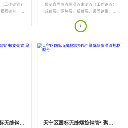
管（工作钢管）
预制直埋蒸汽保温管由蕊管（工作钢管）
、紧固钢带、滑
减租层、隔热层、反射层、紧固钢带、滑
管、喷涂聚氨
动支架、空气层、外护钢管、喷涂聚氨
有强度高、不易
酯、缠绕玻璃钢组成。具有强度高、不易
载的特点，为达
损坏且能承受较大上部荷载的特点，为达
需...
到长寿命，对钢外套管需...
昆山聚氨酯保温管 国标无缝钢管 螺旋钢管 聚氨酯保温管
天宁区国标无缝螺旋钢管* 聚氨酯保温管规格型号