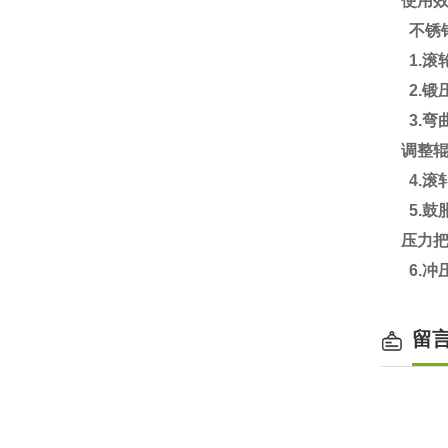
使用
不锈
1.滚
2.
3.弯
调整
4.滚
5.
压力把
6.冲
留