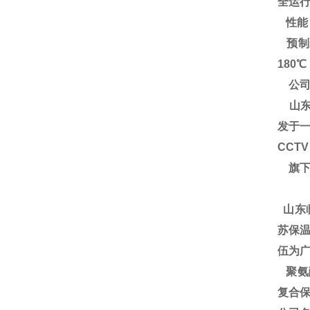
全运
性能
预制
180
公司
山东
发于一
CCT
旗下
山东
苏保温
伍为广
聚氨酯
复合保