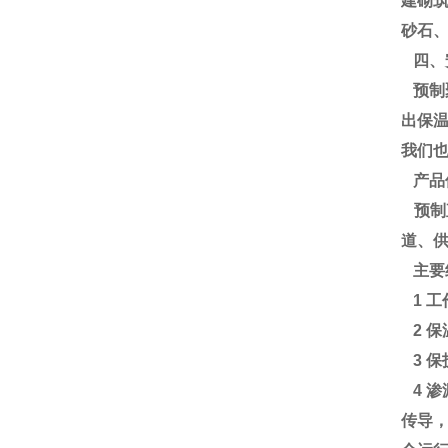
建砌
砂石
四、
预制
出保
我们
产品
预制
道、
主要
1 
2 
3 
4 
传导