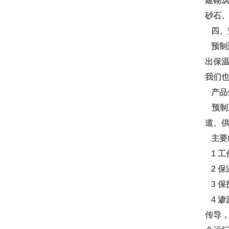
建砌
砂石
四、
预制
出保
我们
产品
预制
道、
主要
1 
2 
3 
4 
传导