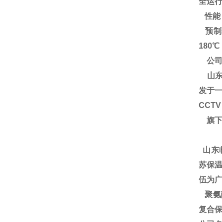
全运
性能
预制
180
公司
山东
发于一
CCT
旗下
山东
苏保温
伍为广
聚氨酯
复合保