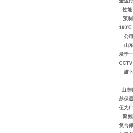
全运
性能
预制
180
公司
山东
发于一
CCT
旗下
山东
苏保温
伍为广
聚氨酯
复合保