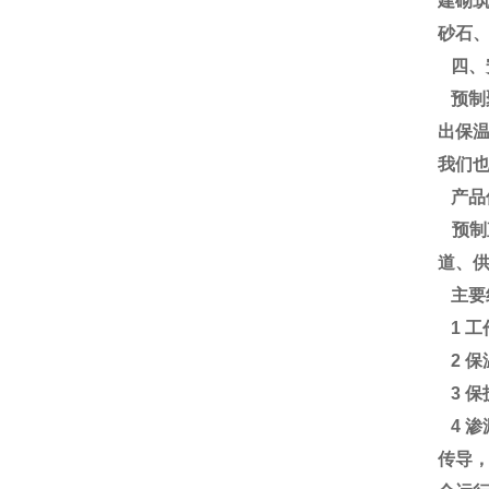
建砌
砂石
四、
预制
出保
我们
产品
预制
道、
主要
1 
2 
3 
4 
传导