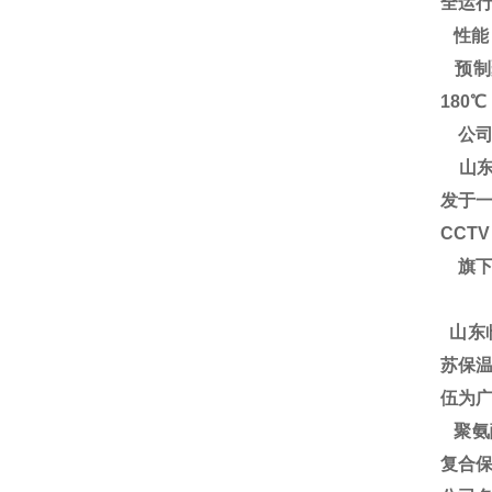
全运
性能
预制
180
公司
山东
发于一
CCT
旗下
山东
苏保温
伍为广
聚氨酯
复合保