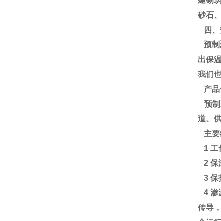
建砌
砂石
四、
预制
出保
我们
产品
预制
道、
主要
1 
2 
3 
4 
传导