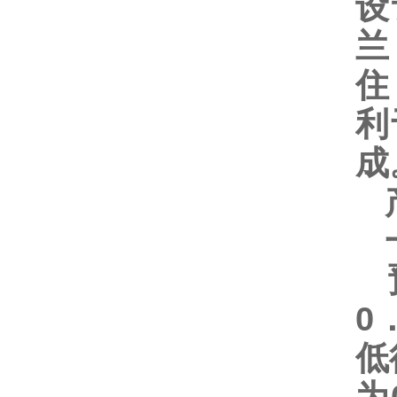
设
兰
住
利
成
产
一
预
0
低