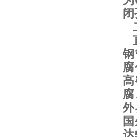
为
闭
二
直
钢
腐
高
腐
外
国
达