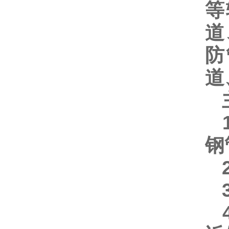
等
道
防
道
主
1
钢
2
3
4