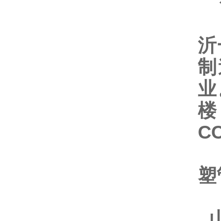
山
沂
制
业
楼
C
旗
塑
山