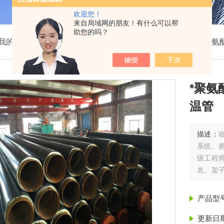
欢迎您！
来自局域网的朋友！有什么可以帮
助您的吗？
我的位置：
首页
>
产品展示
>
聚氨酯预制直埋保温管
>
聚氨
*聚氨
温管
描述：
系统。
级工程师
名。架
级资质，、
安保温
产品型
更新日