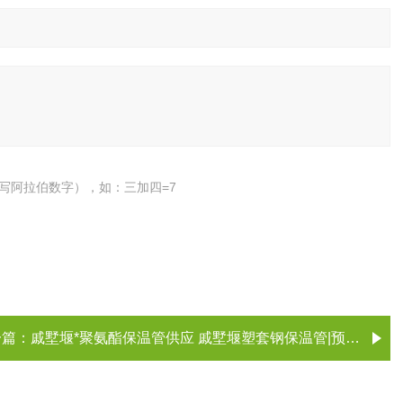
写阿拉伯数字），如：三加四=7
一篇：
戚墅堰*聚氨酯保温管供应 戚墅堰塑套钢保温管|预制直埋保温管 常州市