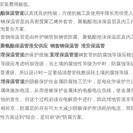
安装费用极低。
氨酯保温管道
以其优良的性能，方便的施工及使用年限长而倍受
钢保温管是由高密度聚乙烯外套管、聚氨酯泡沫保温层及内工
发泡复合方案。
钢保温管是由外护钢管加钢管防腐、聚氨酯泡沫保温层及内工
。
聚氨酯保温管淮安供应 钢套钢保温管 淮安保温管
直埋保温管道
的保护措施:
直埋保温管道
钢套管的防腐蚀等级应根
蚀等级应考虑特加强级，当土壤的腐蚀性等级为中时，防腐蚀等
虑普通级。所以设计时一定要搞清楚管线敷设段土壤的腐蚀等级
直埋保温管道
的阴极保护在金属防腐蚀工艺中，是电化学保护方
金属体施加电流，从而使被保护金属体的电极电位负移，使金属
腐蚀的发生。但这个过程必须在电解质中进行，因此埋地管道非
互相补充，防腐层的存在可大大减少阴极保护所消耗的电流，而
性方面达到*组合，是目前*的*防腐方案。