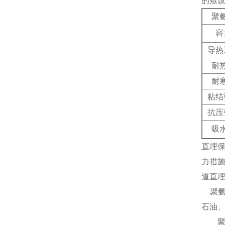
的敷
聚
容
导热
耐
耐
粘结
抗压
吸
直埋
力措
道直
聚
石油
聚氨