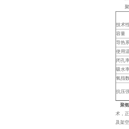
聚氨
技术
容量
导热
使用
闭孔
吸水
氧指
抗压
聚
术，
及架