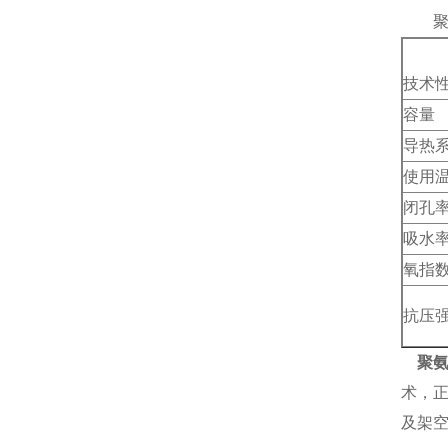
聚氨
技术
容量
导热
使用
闭孔
吸水
氧指
抗压
聚
术，
及架