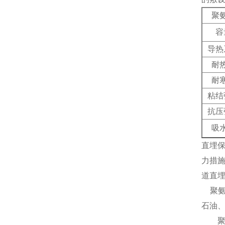
聚
容
导热
耐
耐
粘结
抗压
吸
直埋
力措
道直
聚
石油
聚氨