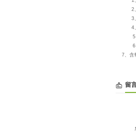
1、
2、
3、
4、使
5、
6、使
7、含氧
留