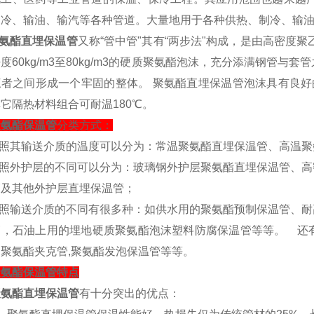
制冷、输油、输汽等各种管道。大量地用于各种供热、制冷、输
氨酯直埋保温管
又称“管中管"其有“两步法"构成，是由高密度
度60kg/m3至80kg/m3的硬质聚氨酯泡沫，充分添满钢管
三者之间形成一个牢固的整体。 聚氨酯直埋保温管泡沫具有良好
它隔热材料组合可耐温180℃。
聚氨酯保温管
分类方式：
按照其输送介质的温度可以分为：常温聚氨酯直埋保温管、高温
按照外护层的不同可以分为：玻璃钢外护层聚氨酯直埋保温管、高
管及其他外护层直埋保温管；
按照输送介质的不同有很多种：如供水用的聚氨酯预制保温管、耐
管，石油上用的埋地硬质聚氨酯泡沫塑料防腐保温管等等。 还
聚氨酯夹克管,聚氨酯发泡保温管等等。
聚氨酯保温管特点
氨酯直埋保温管
有十分突出的优点：