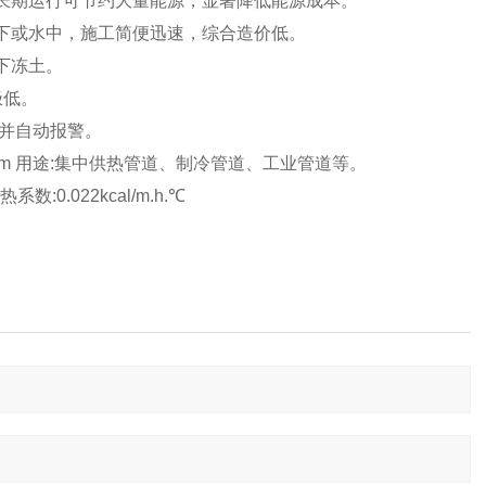
%，长期运行可节约大量能源，显著降低能源成本。
下或水中，施工简便迅速，综合造价低。
下冻土。
极低。
并自动报警。
0mm 用途:集中供热管道、制冷管道、工业管道等。
:0.022kcal/m.h.℃