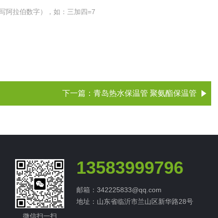
写阿拉伯数字），如：三加四=7
下一篇：
青岛热水保温管 聚氨酯保温管
13583999796
邮箱：342225833@qq.com
地址：山东省临沂市兰山区新华路28号
微信扫一扫