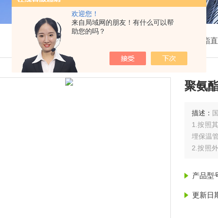
欢迎您！
来自局域网的朋友！有什么可以帮
助您的吗？
我的位置：
首页
>
产品展示
>
聚氨酯直
聚氨
描述：
1.按
埋保温
2.按
乙烯外
埋保温
产品型
3.按
氨酯保
更新日