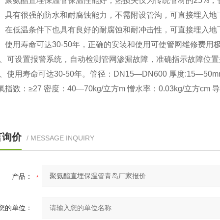
聚氨酯直埋保温管保温性能好，热损失仅为传统管材的25
具有很强的防水和耐腐蚀能力，不需附设管沟，可直接埋入地
在低温条件下也具有良好的耐腐蚀和耐冲击性，可直接埋入地
用寿命可达30-50年，正确的安装和使用可使管网维修费用
可设置报警系统，自动检测管网渗漏故障，准确指示故障位置
用寿命可达30-50年。管径：DN15—DN600 厚度:15—5
指数：≥27 密度：40—70kg/立方m 憎水率：0.03kg/立方cm 导热系数
言询价
/ MESSAGE INQUIRY
产品：
您的单位：