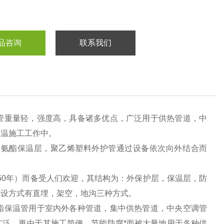
品咨询
联系我们
管重量轻，强度高，具备诸多优点，广泛用于供热管道，中
保温施工工作中。
聚氨酯保温层，聚乙烯塑料外护管通过设备依次向外结合而
-50年）而备受人们欢迎，其结构为：外保护层，保温层，防
敷设方式有直埋，架空，地沟三种方式。
酯保温管用于室内外各种管道，集中供热管道，中央空调管
泛，更由于其施工简便、节能防腐*而被大量地用于各种供