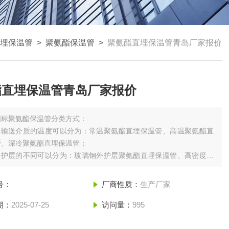
埋保温管
>
聚氨酯保温管
>
聚氨酯直埋保温管青岛厂家报价
酯直埋保温管青岛厂家报价
国标聚氨酯保温管分类方式：
照其输送介质的温度可以分为：常温聚氨酯直埋保温管、高温聚氨酯直
管、深冷聚氨酯直埋保温管；
照外护层的不同可以分为：玻璃钢外护层聚氨酯直埋保温管、高密度聚
护层聚氨酯直埋保温管、钢外护层聚氨酯直埋保温管及其他外护层直
管；
号：
厂商性质：
生产厂家
照输送介质的不同有很多种：如供水用的聚氨酯预制保温管、耐高温聚
温管，输送蒸汽用的蒸
期：
2025-07-25
访问量：
995