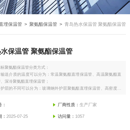
直埋保温管
>
聚氨酯保温管
>
青岛热水保温管 聚氨酯保温管
水保温管 聚氨酯保温管
国标聚氨酯保温管分类方式：
照其输送介质的温度可以分为：常温聚氨酯直埋保温管、高温聚氨酯直
管、深冷聚氨酯直埋保温管；
照外护层的不同可以分为：玻璃钢外护层聚氨酯直埋保温管、高密度聚
护层聚氨酯直埋保温管、钢外护层聚氨酯直埋保温管及其他外护层直
管；
号：
厂商性质：
生产厂家
照输送介质的不同有很多种：如供水用的聚氨酯预制保温管、耐高温聚
温管，输送蒸汽用的蒸
期：
2025-07-25
访问量：
1057