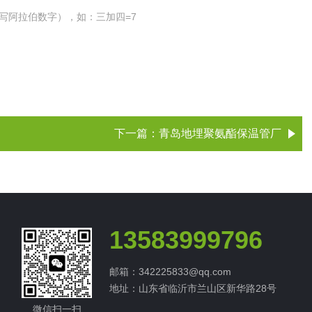
写阿拉伯数字），如：三加四=7
下一篇：
青岛地埋聚氨酯保温管厂
13583999796
邮箱：342225833@qq.com
地址：山东省临沂市兰山区新华路28号
微信扫一扫