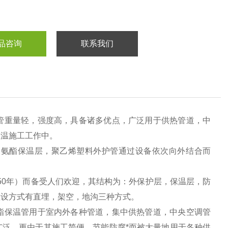
品咨询
联系我们
管重量轻，强度高，具备诸多优点，广泛用于供热管道，中
保温施工工作中。
聚氨酯保温层，聚乙烯塑料外护管通过设备依次向外结合而
-50年）而备受人们欢迎，其结构为：外保护层，保温层，防
敷设方式有直埋，架空，地沟三种方式。
酯保温管用于室内外各种管道，集中供热管道，中央空调管
泛，更由于其施工简便、节能防腐*而被大量地用于各种供