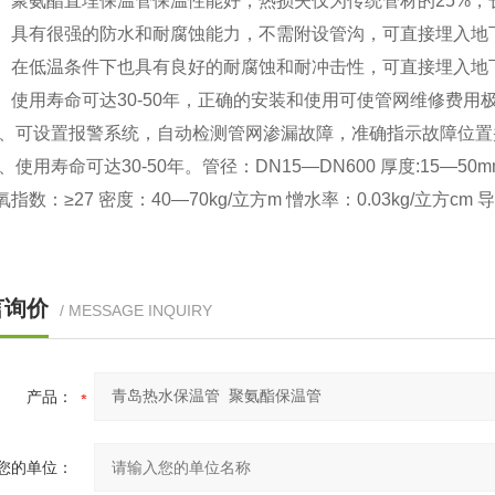
聚氨酯直埋保温管保温性能好，热损失仅为传统管材的25
具有很强的防水和耐腐蚀能力，不需附设管沟，可直接埋入地
在低温条件下也具有良好的耐腐蚀和耐冲击性，可直接埋入地
用寿命可达30-50年，正确的安装和使用可使管网维修费用
可设置报警系统，自动检测管网渗漏故障，准确指示故障位置
用寿命可达30-50年。管径：DN15—DN600 厚度:15—5
指数：≥27 密度：40—70kg/立方m 憎水率：0.03kg/立方cm 导热系数
言询价
/ MESSAGE INQUIRY
产品：
您的单位：