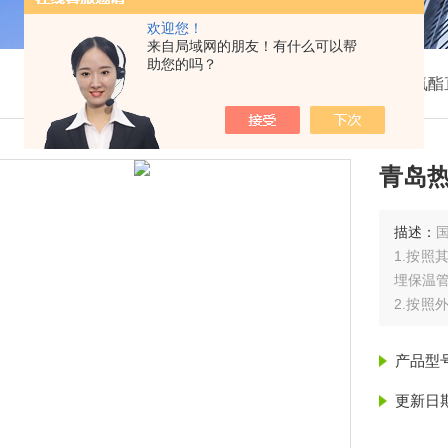
欢迎您！
来自局域网的朋友！有什么可以帮
助您的吗？
我的位置：
首页
>
产品展示
>
聚氨酯
青岛热
描述：
1.按
埋保温
2.按
乙烯外
埋保温
产品型
3.按
氨酯保
更新日