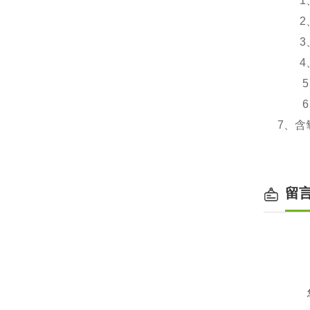
1、
2、
3、
4、使
5、
6、使
7、含氧
留