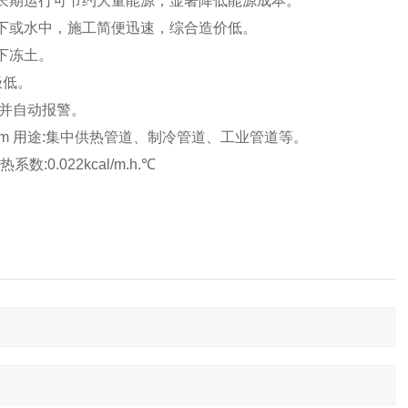
%，长期运行可节约大量能源，显著降低能源成本。
下或水中，施工简便迅速，综合造价低。
下冻土。
极低。
并自动报警。
0mm 用途:集中供热管道、制冷管道、工业管道等。
:0.022kcal/m.h.℃