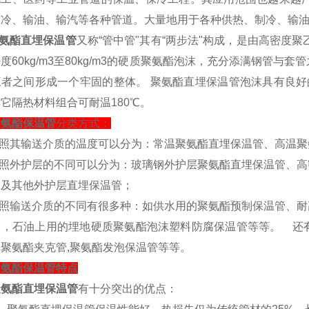
制冷、输油、输汽等各种管道。大量地用于各种供热、制冷、输
氨酯直埋保温管
又称“管中管"其有“两步法"构成，是由高密度
度60kg/m3至80kg/m3的硬质聚氨酯泡沫，充分添满钢管
三者之间形成一个牢固的整体。 聚氨酯直埋保温管泡沫具有良好
它隔热材料组合可耐温180℃。
聚氨酯保温管
分类方式：
按照其输送介质的温度可以分为：常温聚氨酯直埋保温管、高温
按照外护层的不同可以分为：玻璃钢外护层聚氨酯直埋保温管、高
管及其他外护层直埋保温管；
按照输送介质的不同有很多种：如供水用的聚氨酯预制保温管、耐
管，石油上用的埋地硬质聚氨酯泡沫塑料防腐保温管等等。 还
聚氨酯夹克管,聚氨酯发泡保温管等等。
聚氨酯保温管特点
氨酯直埋保温管
有十分突出的优点：