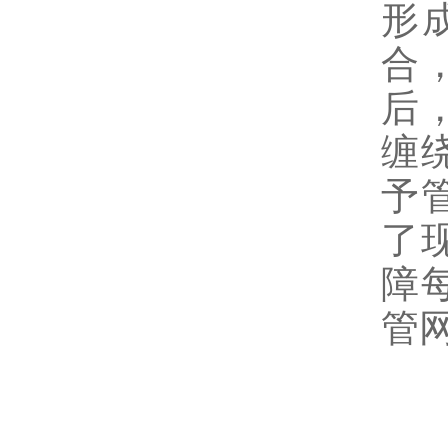
形
合
后
缠
予
了
障
管