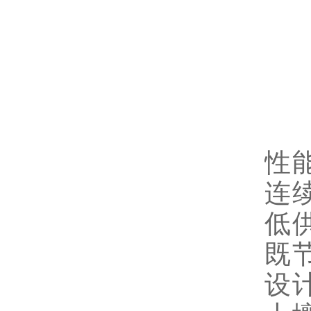
核
作
性
连
低
既
设