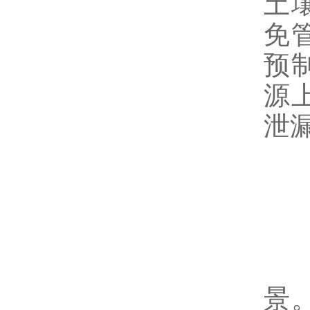
土
免
预
源
泄
应
凭
景