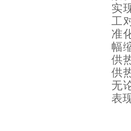
实
工
准
幅
供
供
无
表
喷