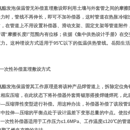
酯发泡保温管无补偿直埋敷设即利用土壤与外套管之间的摩擦
胀力时，管线不再伸长，即可不加补偿器，这时管道在热胀冷缩
时，在管道上不用设置补偿器、滑动支架、固定支架等管道附件
谓“摩擦长度l"范围内有位移；依据《集中供热设计手册》在交变
应力。这种埋设方式适用于95℃以下的低温供热管线。岳阳生活
一次性补偿直埋敷设方式
酯发泡保温管
其工作原理是将该种产品焊管道上，拆除定位角
被相应压缩，在此状态下将补偿器外套筒锯形搭接焊缝焊死，此
伸—压缩弹性变型进行补偿。用这种办法，补偿器补偿了该段管
作中拉伸—压缩的平衡点处于设计温差下变形总量的中点。使拉
一次性补偿器适用于工作压力≤1.6MPa、工作温度≤120℃的管