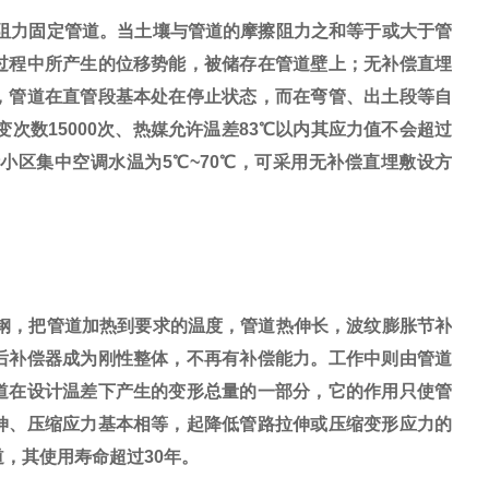
阻力固定管道。当土壤与管道的摩擦阻力之和等于或大于管
过程中所产生的位移势能，被储存在管道壁上；无补偿直埋
，管道在直管段基本处在停止状态，而在弯管、出土段等自
次数15000次、热媒允许温差83℃以内其应力值不会超过
小区集中空调水温为5℃~70℃，可采用无补偿直埋敷设方
钢，把管道加热到要求的温度，管道热伸长，波纹膨胀节补
后补偿器成为刚性整体，不再有补偿能力。工作中则由管道
道在设计温差下产生的变形总量的一部分，它的作用只使管
伸、压缩应力基本相等，起降低管路拉伸或压缩变形应力的
道，其使用寿命超过30年。