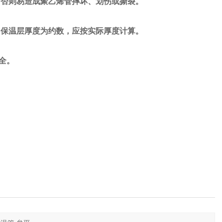
否则易造成聚乙烯管摔坏、划伤或撕裂。
保温层厚度为约数，应按实际厚度计算。
全。