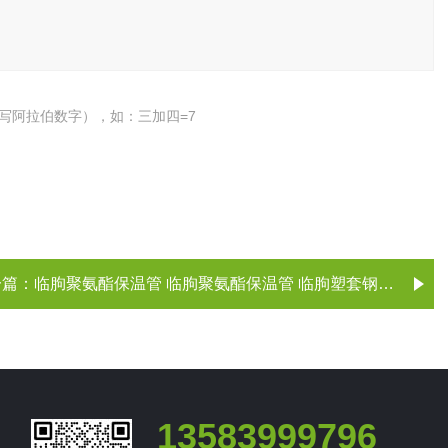
写阿拉伯数字），如：三加四=7
一篇：
临朐聚氨酯保温管 临朐聚氨酯保温管 临朐塑套钢保温管 直埋管
13583999796