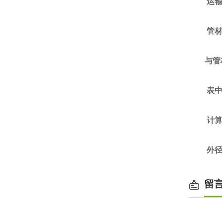
运输
管材
与管
表中的
计算公
外径≥
留