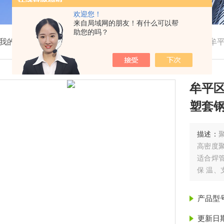
欢迎您！
来自局域网的朋友！有什么可以帮
助您的吗？
我的位置：
首页
>
产品展示
>
聚氨酯保温管
>
保温管
>
牟平
牟平区
塑套钢
描述：
高密度
适合焊
保 温
管的保
酯保温管
产品型
更新日