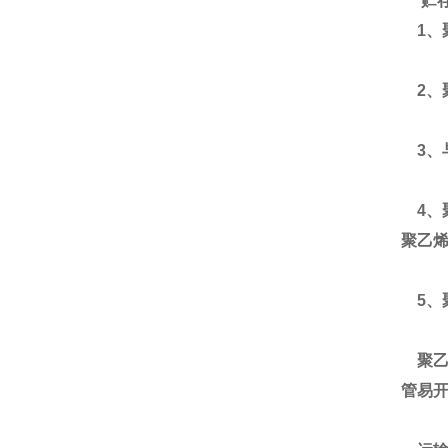
贮
1、
2、
3、
4、
聚乙
5、
聚乙
管易