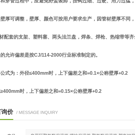
和穿管过程中，应避免野蛮装卸，挂钩过细、过硬、用力过猛，
壁厚可调整，壁厚、颜色可按用户要求生产，因管材壁厚不同，
材配套的支架、塑料塞、两头法兰盘，焊条、焊枪、热缩带等齐
允许偏差是按CJ/114-2000行业标准制定的。
式为：外径≤400mm时，上下偏差之和=0.1×公称壁厚+0.2
400mm时，上下偏差之和=0.15×公称壁厚+0.2
言询价
/ MESSAGE INQUIRY