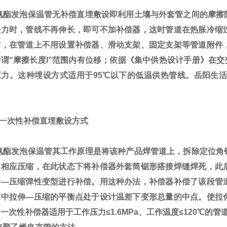
酯发泡保温管无补偿直埋敷设即利用土壤与外套管之间的摩擦
胀力时，管线不再伸长，即可不加补偿器，这时管道在热胀冷缩
时，在管道上不用设置补偿器、滑动支架、固定支架等管道附件
谓“摩擦长度l"范围内有位移；依据《集中供热设计手册》在交变
应力。这种埋设方式适用于95℃以下的低温供热管线。岳阳生活
一次性补偿直埋敷设方式
酯发泡保温管
其工作原理是将该种产品焊管道上，拆除定位角
被相应压缩，在此状态下将补偿器外套筒锯形搭接焊缝焊死，此
伸—压缩弹性变型进行补偿。用这种办法，补偿器补偿了该段管
作中拉伸—压缩的平衡点处于设计温差下变形总量的中点。使拉
一次性补偿器适用于工作压力≤1.6MPa、工作温度≤120℃的管