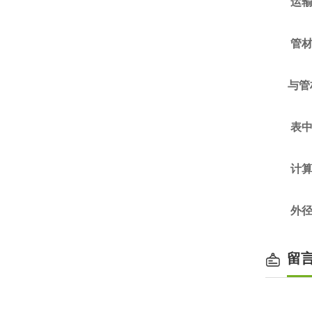
运输
管材
与管
表中的
计算公
外径≥
留