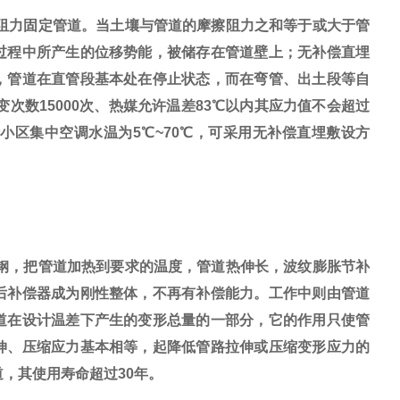
阻力固定管道。当土壤与管道的摩擦阻力之和等于或大于管
过程中所产生的位移势能，被储存在管道壁上；无补偿直埋
，管道在直管段基本处在停止状态，而在弯管、出土段等自
次数15000次、热媒允许温差83℃以内其应力值不会超过
小区集中空调水温为5℃~70℃，可采用无补偿直埋敷设方
钢，把管道加热到要求的温度，管道热伸长，波纹膨胀节补
后补偿器成为刚性整体，不再有补偿能力。工作中则由管道
道在设计温差下产生的变形总量的一部分，它的作用只使管
伸、压缩应力基本相等，起降低管路拉伸或压缩变形应力的
道，其使用寿命超过30年。