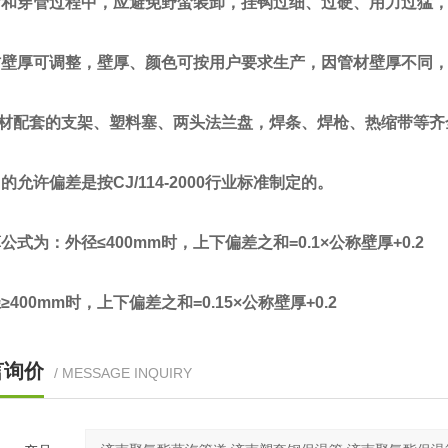
和穿管过程中，应避免野蛮装卸，挂钩过细、过硬、用力过猛，
壁厚可调整，壁厚、颜色可按用户要求生产，因管材壁厚不同，
材配套的支架、塑料塞、两头法兰盘，焊条、焊枪、热缩带等齐
允许偏差是按CJ/114-2000行业标准制定的。
式为：外径≤400mm时，上下偏差之和=0.1×公称壁厚+0.2
400mm时，上下偏差之和=0.15×公称壁厚+0.2
言询价
/ MESSAGE INQUIRY