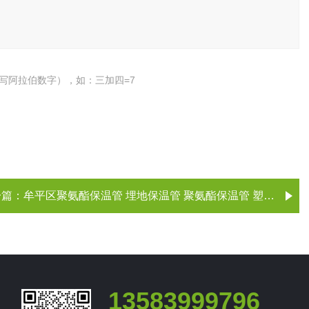
写阿拉伯数字），如：三加四=7
一篇：
牟平区聚氨酯保温管 埋地保温管 聚氨酯保温管 塑套钢保温管 牟平
13583999796