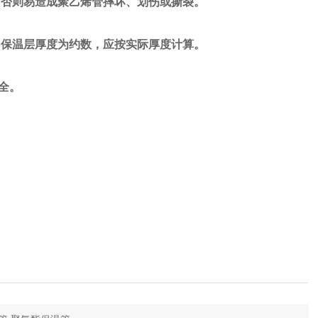
否则易造成聚乙烯管摔坏、划伤或撕裂。
保温层厚度为约数，应按实际厚度计算。
全。