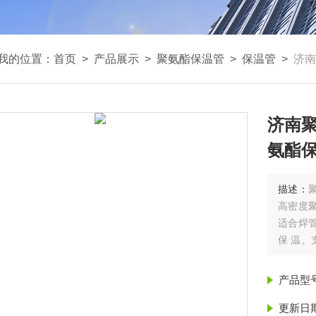
我的位置：
首页
>
产品展示
>
聚氨酯保温管
>
保温管
>
济南
济南聚
氨酯保
描述：
高密度
适合焊
保 温
管的保
蒸汽管道
产品型
更新日