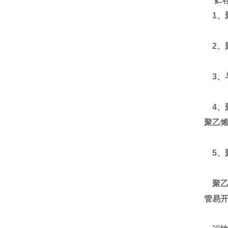
贮
1、
2、
3、
4、
聚乙
5、
聚乙
管易