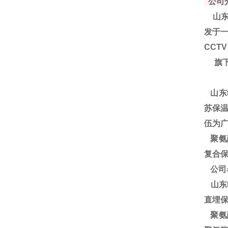
公司
山东
发于一
CCT
旗下
山东
苏保温
伍为
聚
氨
复合保
公司
山东
直埋
聚氨