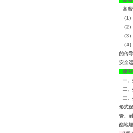
保温
高温
（1
（2
（3
（4
的传
安全
保温
一、
二、
三、
形式
管、
酯地