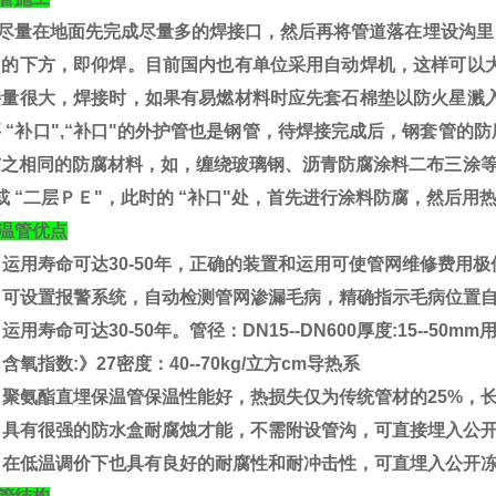
尽量在地面先完成尽量多的焊接口，然后再将管道落在埋设沟里
口的下方，即仰焊。目前国内也有单位采用自动焊机，这样可以大
接量很大，焊接时，如果有易燃材料时应先套石棉垫以防火星溅入
 “补口",“补口"的外护管也是钢管，待焊接完成后，
钢套管
的防
与之相同的防腐材料，如，缠绕玻璃钢、沥青防腐涂料二布三涂等
或 “二层ＰＥ"，此时的 “补口"处，首先进行涂料防腐，然后用
管优点
用寿命可达30-50年，正确的装置和运用可使管网维修费用极
可设置报警系统，自动检测管网渗漏毛病，精确指示毛病位置自
用寿命可达30-50年。管径：DN15--DN600厚度:15--5
氧指数:》27密度：40--70kg/立方cm导热系
聚氨酯直埋保温管保温性能好，热损失仅为传统管材的25%，
具有很强的防水盒耐腐烛才能，不需附设管沟，可直接埋入公开
在低温调价下也具有良好的耐腐性和耐冲击性，可直埋入公开