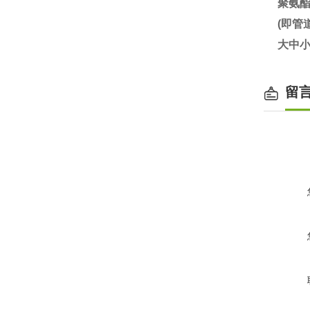
聚氨
(即
大中小
留