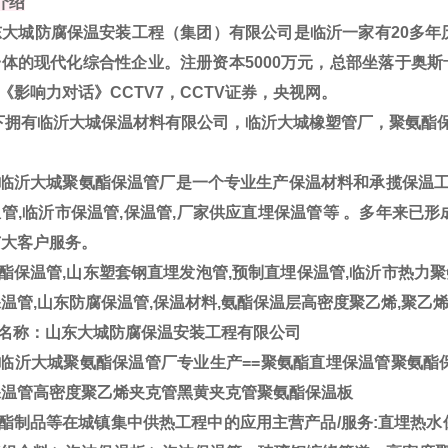
介绍
大城防腐保温安装工程（集团）有限公司是临沂一家有20多年
体的现代化综合性企业。注册资本5000万元，总部坐落于奥斯卡
V《影响力对话》CCTV7，CCTV证券，央视网。
拥有临沂大城保温材料有限公司，临沂大城橡塑管厂，聚氨酯
临沂大城聚氨酯保温管厂是一个专业生产保温材料和承揽保温工程
管,临沂市保温管,保温管,厂家供应直埋保温管等 。多年来已
广大客户服务。
酯保温管,山东塑套钢直埋发泡管,预制直埋保温管,临沂市热力聚
温管,山东防腐保温管,保温材料,氨酯保温层高密度聚乙烯,聚乙
名称：山东大城防腐保温安装工程有限公司
临沂大城聚氨酯保温管厂专业生产==聚氨酯直埋保温管聚氨酯
保温管高密度聚乙烯夹克管黑黄夹克管聚氨酯保温板
酯制品等在城镇集中供热工程中的应用主营产品/服务:直埋热水