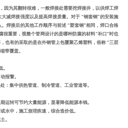
，因为其翻转很难，一般焊接处需要挖焊接井，以供焊工焊
大减焊接强度以及提高焊接质量。对于 “钢套钢"的安装施
。焊接后的其他工作顺序与前述 “塑套钢"相同，焊口合格
腐很重要，视整个管网设计的是哪种防腐的材料“补口"时也
，也有的采取的是在外钢管上包覆聚乙烯塑料，俗称 “三层
热缩带覆盖。
低。
动报警。
0mm用处：集中供热管道、制冷管道、工业管道等。
长期运转可节约大量能源，显著降低能源本钱。
或水中，施工烦琐疾速，综合造价低。
冻土。