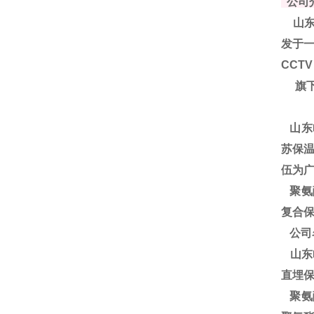
公司
山东
发于一
CCT
旗下
山东
苏保温
伍为
聚
氨
复合保
公司
山东
直埋
聚氨