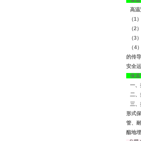
保温
高温
（1
（2
（3
（4
的传
安全
保温
一、
二、
三、
形式
管、
酯地