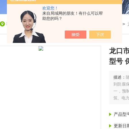
欢迎您！
来自局域网的朋友！有什么可以帮
助您的吗？
我的位置：
首页
>
产品展示
>
聚氨酯保温管
>
保温管
>
龙口
型号 
描述：
到防腐
一，预
筑、电
口市管道
产品型
更新日