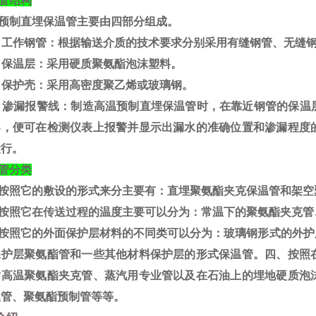
管结构
预制直埋保温管主要由四部分组成。
）工作钢管：根据输送介质的技术要求分别采用有缝钢管、无缝
）保温层：采用硬质聚氨酯泡沫塑料。
）保护壳：采用高密度聚乙烯或玻璃钢。
）渗漏报警线：制造高温预制直埋保温管时，在靠近钢管的保温
导，便可在检测仪表上报警并显示出漏水的准确位置和渗漏程度
运行。
管分类
按照它的敷设的形式来分主要有：直埋聚氨酯夹克保温管和架空
按照它在传送过程的温度主要可以分为：常温下的聚氨酯夹克管
按照它的外面保护层材料的不同类可以分为：玻璃钢形式的外护
保护层聚氨酯管和一些其他材料保护层的形式保温管。四、按照
耐高温聚氨酯夹克管、蒸汽用专业管以及在石油上的埋地硬质泡
埋管、聚氨酯预制管等等。