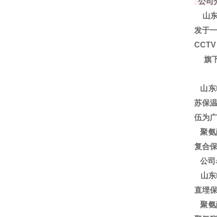
公司
山东
发于一
CCT
旗下
山东
苏保温
伍为
聚
氨
复合保
公司
山东
直埋
聚氨