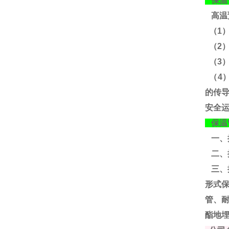
保温
高温
（1
（2
（3
（4
的传
安全
保温
一、
二、
三、
形式
管、
酯地