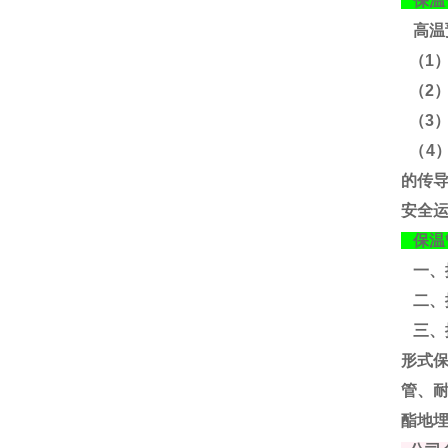
保温
高温
（1
（2
（3
（4
的传
安全
保温
一、
二、
三、
形式
管、
酯地