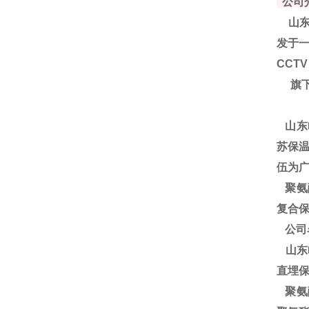
公司
山东
发于一
CCT
旗下
山东
苏保温
伍为
聚
氨
复合保
公司
山东
直埋
聚氨