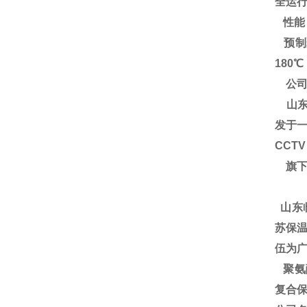
全运
性能
预制
180
公司
山东
发于一
CCT
旗下
山东
苏保温
伍为广
聚氨酯
复合保