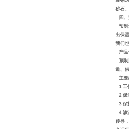
建砌
砂石
四、
预制
出保
我们
产品
预制
道、
主要
1 
2 
3 
4 
传导