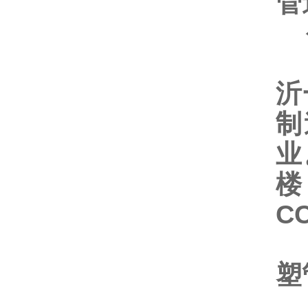
管
山
沂
制
业
楼
C
旗
塑