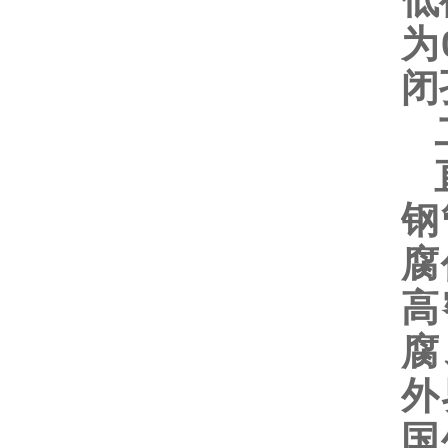
低
为
闭
二
直
钢
腐
高
腐
外
国