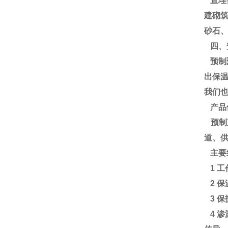
直埋
建砌
砂石
四、
预制
出保
我们
产品
预制
道、
主要
1 
2 
3 
4 