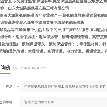
温管,山东防腐保温管,保温材料,氨酯保温层高密度聚乙烯,聚乙
名称：山东大城防腐保温安装工程有限公司
临沂大城聚氨酯保温管厂专业生产==聚氨酯直埋保温管聚氨酯
保温管高密度聚乙烯夹克管黑黄夹克管聚氨酯保温板
酯制品等在城镇集中供热工程中的应用主营产品/服务:直埋热水
酯组合料丶泡沫保温板丶泡沫保温管、玻璃钢缠绕管道、高密度聚
管道发泡保温)；预制保温弯头；预制保温管件；，等保温材料。
型的(蒸汽管道、水暖管道、空调管道、电力管道、暖通管道…
言询价
/ MESSAGE INQUIRY
产品：
您的单位：