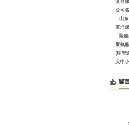
复合保
公司
山东
直埋
聚氨
聚氨
(即
大中小
留