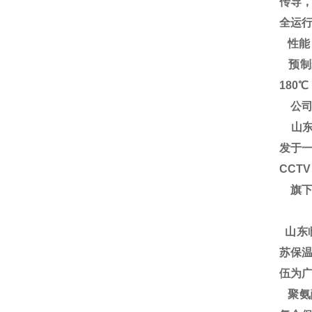
传导
全运
性能
预制
180
公司
山东
发于一
CCT
旗下
山东
苏保温
伍为广
聚氨酯