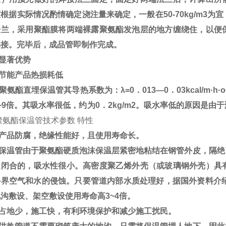
根据实际情况酌情确定浇注量来确定，一般在50-70kg/m3
法兰，采用聚酯膜将两端裸露聚氨酯发泡层的地方缠绕住，以便
焊接。完毕后，成品管即制作完成。
显著优势
节能产品热损耗低
氨酯直埋保温管其导热系数为：λ=0．013—0．03kcal/m
~9倍。其吸水率很低，约为0．2kg/m2。吸水率低的原因是由
聚氨酯保温管技术参数 特性
产品防腐，绝缘性能好，且使用寿命长。
保温管由于聚氨酯硬质泡沫保温层紧密地粘结在钢管外皮，隔绝
是闭合的，吸水性很小。高密度聚乙烯外壳（或玻璃钢外壳）具
外界空气和水的侵蚀。只要管道内部水质处理好，据国外资料介绍
沟敷设、架空敷设使用寿命高3~4倍。
占地少，施工快，有利环境保护和减少施工扰民。