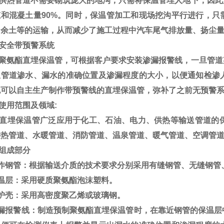
供热管道不需要砌筑庞大的地沟，只需将保温管埋人地下，因此大
筑和混凝土量90%。同时，保温管加工和现场挖沟平行进行，只
、余土等的运输，从而减少了施工过程中汽车尾气排放量、扬尘
安全带预警系统
聚氨酯直埋保温管，可根据客户要求安装渗漏报警线，一旦管道
温管道渗水、漏水的准确位置及渗漏程度的大小，以便通知检渗
也可以自主生产制作带预警线的直埋保温管，弥补了之前无预警
使用范围及领域:
直埋保温管广泛应用于化工、石油、电力、供热等输送管道的
供热管道、水暖管道、消防管道、温泉管道、暖气管道、空调管
组成部分
工作钢管：根据输送介质的技术要求分别采用有缝钢管、无缝钢管
保温层：采用硬质聚氨酯泡沫塑料。
保护壳：采用高密度聚乙烯或玻璃钢。
渗漏报警线：制造预制聚氨酯直埋保温管时，在靠近钢管的保温层