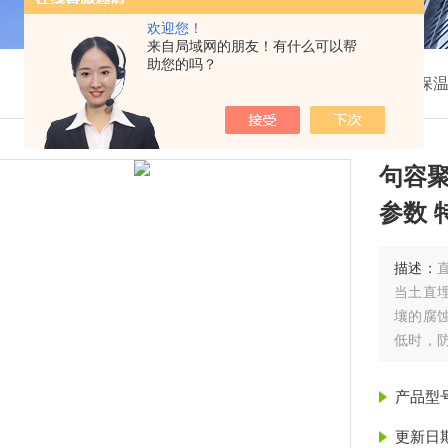
欢迎您！
来自局域网的朋友！有什么可以帮
助您的吗？
我的位置：
首页
>
产品展示
>
聚氨酯保温管
>
保
句容
参数 
描述：
当土直
壤的腐
低时，
的腐蚀
技术参数
产品型
更新日