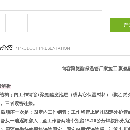
产
品介绍
/ PRODUCT PRESENTATION
句容聚氨酯保温管厂家施工 聚氨
管解析
结构
；内工作钢管+聚氨酯发泡层（或其它保温材料）+聚乙烯
）。三者紧密连接。
先后顺序一次是：固定内工作钢管；工作钢管上绑扎固定外护管
管从一端逐渐穿入，至工作管两端个预留15-20公分焊接部分
度）用预先做好的焊接法兰固定；固定好两端法兰后，计算出所