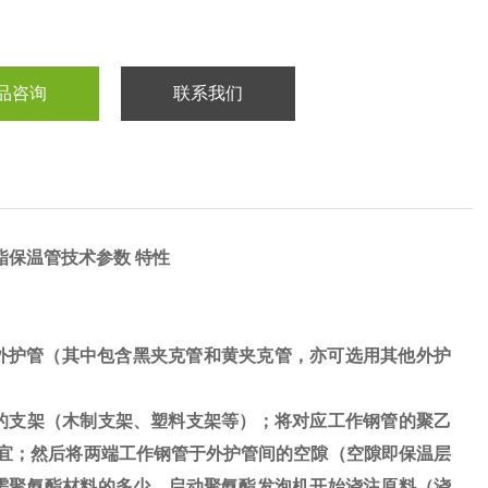
品咨询
联系我们
酯保温管技术参数 特性
外护管（其中包含黑夹克管和黄夹克管，亦可选用其他外护
的支架（木制支架、塑料支架等）；将对应工作钢管的聚乙
为宜；然后将两端工作钢管于外护管间的空隙（空隙即保温层
需聚氨酯材料的多少，启动聚氨酯发泡机开始浇注原料（浇