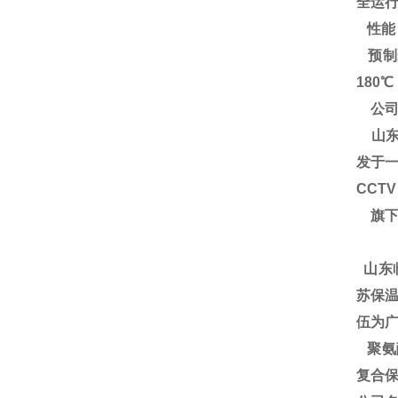
全运
性能
预制
180
公司
山东
发于一
CCT
旗下
山东
苏保温
伍为广
聚氨酯
复合保