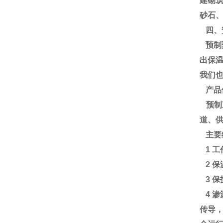
建砌
砂石
四、
预制
出保
我们
产品
预制
道、
主要
1 
2 
3 
4 
传导