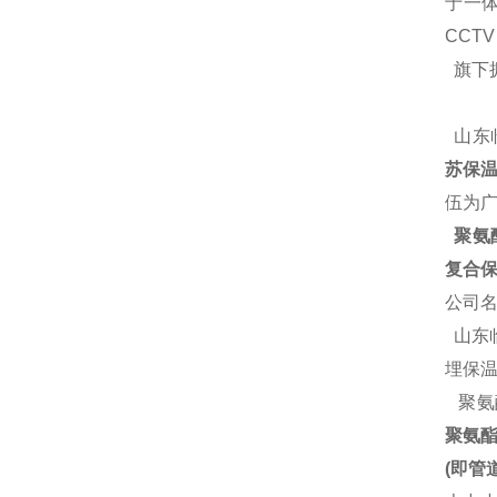
于一体
CCT
旗下
山东
苏保温
伍为
聚氨酯
复合保
公司
山东
埋保
聚氨
聚氨
(即管