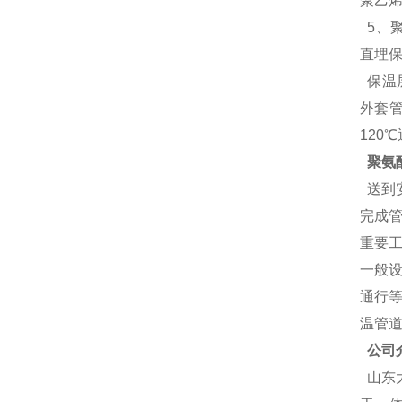
聚乙
5、
直埋保
保温层
外套
120
聚氨
送到
完成
重要工
一般
通行
温管
公司
山东