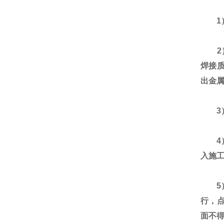
1）
2）
焊接
出金
3）
4）
入施
5）
行，点
面不