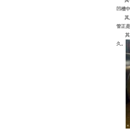
其七
凹槽
其八
管正
其九
久。