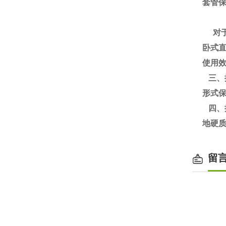
套管
对于
卧式
使用
三、
形式
四、
地硬
留