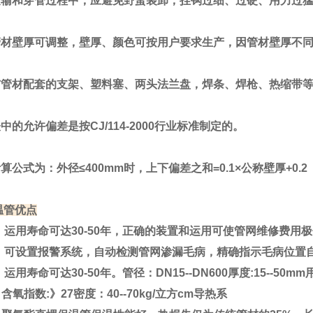
和穿管过程中，应避免野蛮装卸，挂钩过细、过硬、用力过猛
壁厚可调整，壁厚、颜色可按用户要求生产，因管材壁厚不同
材配套的支架、塑料塞、两头法兰盘，焊条、焊枪、热缩带等
允许偏差是按CJ/114-2000行业标准制定的。
式为：外径≤400mm时，上下偏差之和=0.1×公称壁厚+0.2
管优点
用寿命可达30-50年，正确的装置和运用可使管网维修费用
可设置报警系统，自动检测管网渗漏毛病，精确指示毛病位置
用寿命可达30-50年。管径：DN15--DN600厚度:15--
氧指数:》27密度：40--70kg/立方cm导热系