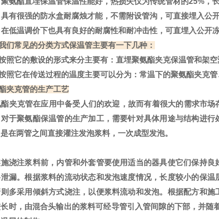
聚氨酯直埋保温管保温性能好，热损失仅为传统管材的25%，
具有很强的防水盒耐腐烛才能，不需附设管沟，可直接埋入公开
在低温调价下也具有良好的耐腐性和耐冲击性，可直埋入公开
我们常见的分类方式保温管主要有一下几种：
按照它的敷设的形式来分主要有：直埋聚氨酯夹克保温管和架空
按照它在传送过程的温度主要可以分为：常温下的聚氨酯夹克管
酯夹克管的生产工艺
酯夹克管在应用中备受人们的欢迎，故而有着很大的需求市场
。对于聚氨酯保温管的生产加工，需要针对具体用途与结构进行
常是在两管之间直接灌注发泡浆料，一次成型发泡。
施浇注浆料前，内管和外套管要使用适当的器具使它们保持良
料泄漏。根据浆料的流动状态和发泡速度情况，长度较小的保温
管则多采用倾斜方式浇注，以便浆料流动和发泡。根据配方和施
较长时，由混合头输出的浆料可经导管引入管间隙的下部，并随着