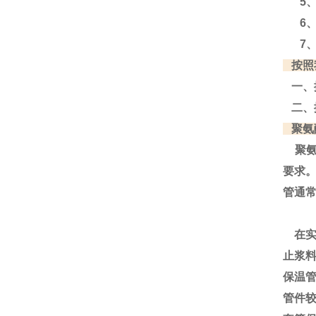
5、
6、
7、
按照
一、
二、
聚氨
聚氨
要求
管通
在实
止浆
保温
管件