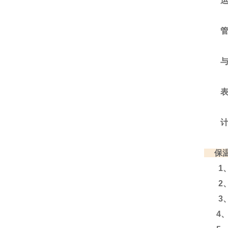
运输
管材
与管
表中的
计算公
保温
1、运
2、
3、运
4、含