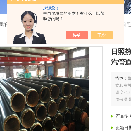
欢迎您！
来自局域网的朋友！有什么可以帮
助您的吗？
我的位置：
首页
>
产品展示
>
聚氨酯保温管
>
保温管
>
日照
日照热
汽管道
描述：
式和有
温度≤1
道保温 
产品型
更新日