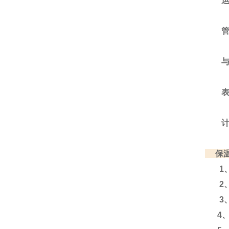
运输
管材
与管
表中的
计算公
保温
1、运
2、
3、运
4、含