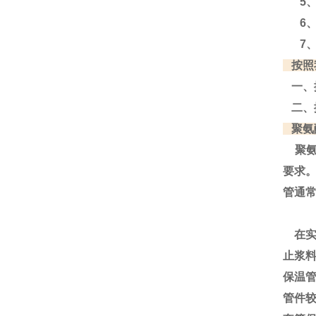
5、
6、
7、
按照
一、
二、
聚氨
聚氨
要求
管通
在实
止浆
保温
管件