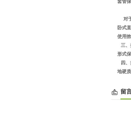
套管
对于
卧式
使用
三、
形式
四、
地硬
留