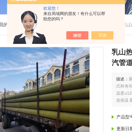
欢迎您！
来自局域网的朋友！有什么可以帮
助您的吗？
我的位置：
首页
>
产品展示
>
聚氨酯保温管
>
保温管
>
乳山
乳山热
汽管道
描述：
式和有
温度≤1
道保温 
产品型
更新日