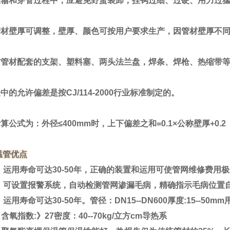
和穿管过程中，应避免野蛮装卸，挂钩过细、过硬、用力过猛
壁厚可调整，壁厚、颜色可按用户要求生产，因管材壁厚不同
材配套的支架、塑料塞、两头法兰盘，焊条、焊枪、热缩带等
允许偏差是按CJ/114-2000行业标准制定的。
式为：外径≤400mm时，上下偏差之和=0.1×公称壁厚+0.2
管优点
用寿命可达30-50年，正确的装置和运用可使管网维修费用
可设置报警系统，自动检测管网渗漏毛病，精确指示毛病位置
用寿命可达30-50年。管径：DN15--DN600厚度:15--
氧指数:》27密度：40--70kg/立方cm导热系