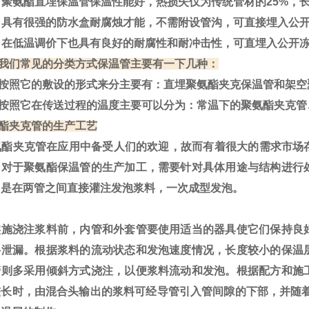
聚氨酯直埋保温管保温性能好，热损失仅为传统管材的25%，
具有很强的防水盒耐腐烛才能，不需附设管沟，可直接埋入公开
在低温调价下也具有良好的耐腐性和耐冲击性，可直埋入公开
我们常见的分类方式保温管主要有一下几种：
按照它的敷设的形式来分主要有：直埋聚氨酯夹克保温管和架空
按照它在传送过程的温度主要可以分为：常温下的聚氨酯夹克管
酯夹克管的生产工艺
酯夹克管在应用中备受人们的欢迎，故而有着很大的需求市场
。对于聚氨酯保温管的生产加工，需要针对具体用途与结构进行
常是在两管之间直接灌注发泡浆料，一次成型发泡。
施浇注浆料前，内管和外套管要使用适当的器具使它们保持良
料泄漏。根据浆料的流动状态和发泡速度情况，长度较小的保温
管则多采用倾斜方式浇注，以便浆料流动和发泡。根据配方和施
较长时，由混合头输出的浆料可经导管引入管间隙的下部，并随着