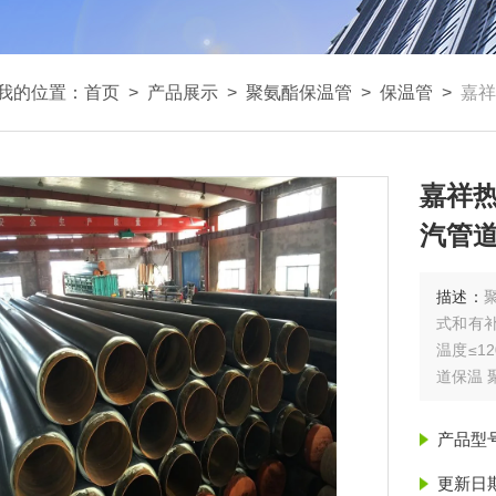
我的位置：
首页
>
产品展示
>
聚氨酯保温管
>
保温管
>
嘉祥
嘉祥热
汽管道
描述：
式和有
温度≤1
道保温 
产品型
更新日