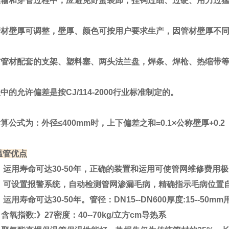
和穿管过程中，应避免野蛮装卸，挂钩过细、过硬、用力过猛
壁厚可调整，壁厚、颜色可按用户要求生产，因管材壁厚不同
材配套的支架、塑料塞、两头法兰盘，焊条、焊枪、热缩带等
允许偏差是按CJ/114-2000行业标准制定的。
式为：外径≤400mm时，上下偏差之和=0.1×公称壁厚+0.2
管优点
用寿命可达30-50年，正确的装置和运用可使管网维修费用
可设置报警系统，自动检测管网渗漏毛病，精确指示毛病位置
用寿命可达30-50年。管径：DN15--DN600厚度:15--
氧指数:》27密度：40--70kg/立方cm导热系