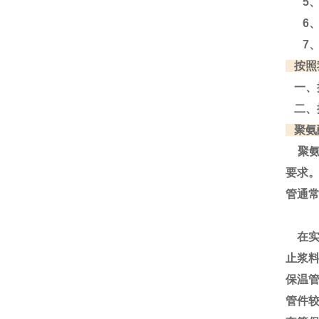
5、
6、
7、
按照
一、
二、
聚氨
聚氨
要求
管通
在实
止浆
保温
管件