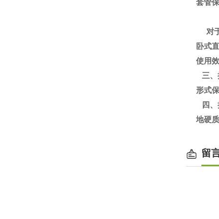
套管
对于
卧式
使用
三、
形式
四、
地硬
留