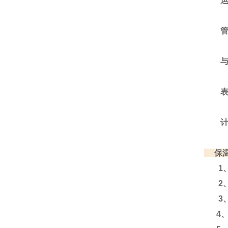
运输
管材
与管
表中的
计算公
保温
1、运
2、
3、运
4、含