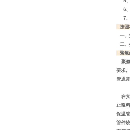
5、
6、
7、
按照
一、
二、
聚氨
聚氨
要求
管通
在实
止浆
保温
管件