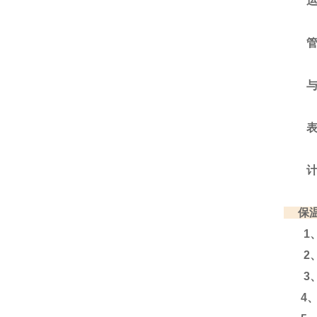
运输
管材
与管
表中的
计算公
保温
1、运
2、
3、运
4、含