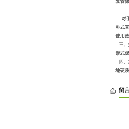
套管
对于
卧式
使用
三、
形式
四、
地硬
留