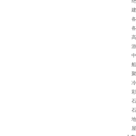
绝热
建筑
各种
各种
高速
游泳
中低
船舶
聚氨
冷库
彩钢
石化
石化
地埋
屋面