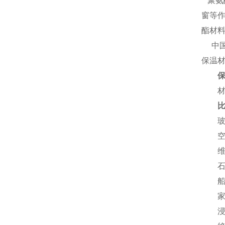
聚氨
窗等
酯材
中国
保温
材料
玻璃
空调
维耐
石油
船舶
家电
浸入