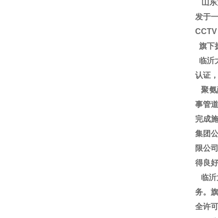
山东
发于一
CCT
旗下
临沂大
认证
聚氨
事管道
完成施
集团
限公
得良
临沂
务。旗
全许