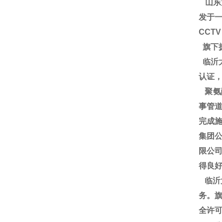
山东
发于一
CCT
旗下
临沂大
认证
聚氨
事管道
完成施
集团
限公
得良
临沂
务。旗
全许