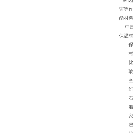
聚氨
窗等
酯材
中国
保温
材料
玻璃
空调
维耐
石油
船舶
家电
浸入