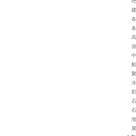
绝热
建筑
各种
各种
高速
游泳
中低
船舶
聚氨
冷库
彩钢
石化
石化
地埋
屋面