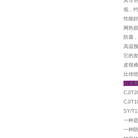
其导热
低，约
性能
网热损
防腐
高温
它的
皮很
比传统
石油
CJ/T
CJ/
SY/
一种
一种