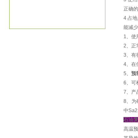
正确的
4 占
能减少
1、
2、正
3、
4、
5、
预
6、可
7、产
8、为
中Sa
石油
高温