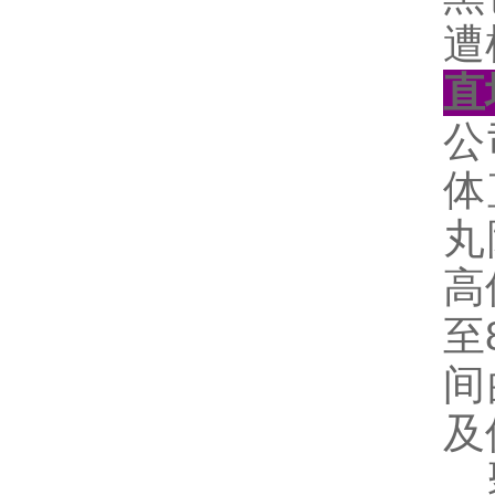
遭
直
公
体
丸
高
至
间
及
聚