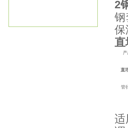
2
钢
保
直
产
直
管
适