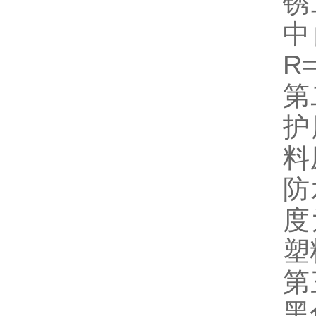
锈
中
R
第
护
料
防
度
第
黑