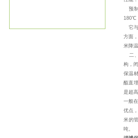
预制
180
它与
方面，
米降温
二、
构，闭
保温材
酯直
是超
一般在
优点
米的管
吨。