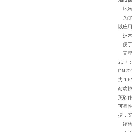
淄博保
地沟
为了
以应用
技术
便于
直埋管
式中：
DN2
力 1
耐腐
英砂
可靠
捷，
结构