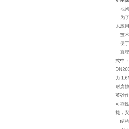
济南保
地沟
为了
以应用
技术
便于
直埋管
式中：
DN2
力 1
耐腐
英砂
可靠
捷，
结构