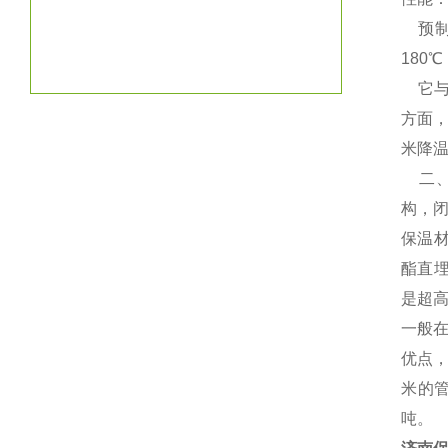
预制
180
它与
方面，
米降温
二、
构，闭
保温材
酯直
是超
一般在
优点
米的管
吨。