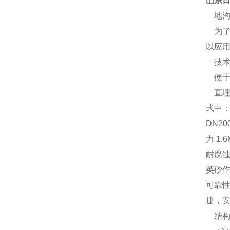
山东日
地沟
为了
以应用
技术
便于
直埋管
式中：
DN2
力 1
耐腐
英砂
可靠
捷，
结构