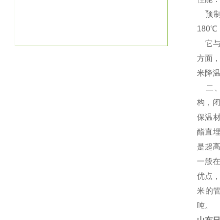
预制
180
它与
方面，
米降温
二、
构，闭
保温材
酯直
是超
一般在
优点
米的管
吨。