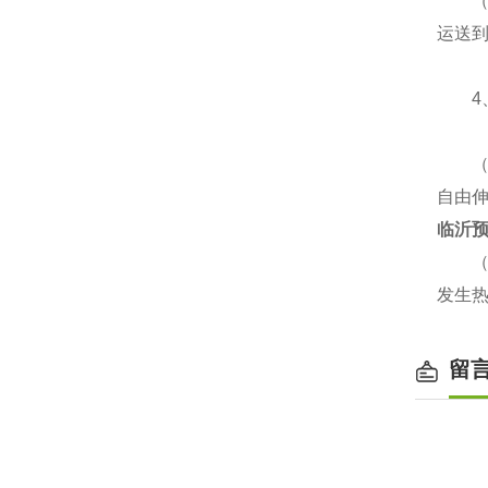
（2
运送
4、
（1
自由
临沂预
（2
发生热
留