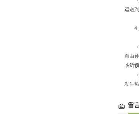
（2
运送
4、
（1
自由
临沂预
（2
发生热
留