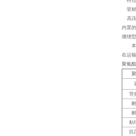
特点
管材
高压
内置
缠绕
本产
在运
聚氨
导
粘
抗