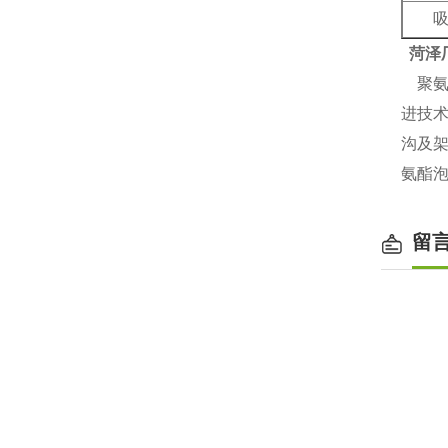
菏泽
聚氨
进技
沟及
氨酯
留