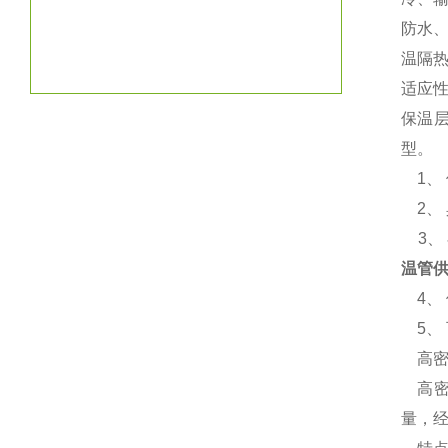
防水
温隔
适应
保温层
型。
1、 
2、
3、
温管
4、 
5、
高密
高密
量，