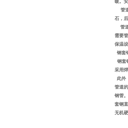
暖。
管道
石，
管道
需要
保温
钢套
钢套
采用
此外
管道
钢管
套钢
无机