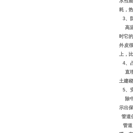
水性
耗，热
3、
高温
时它
外皮
上，比
4、
直埋
土建砌
5、
除中
示出
管道
管道