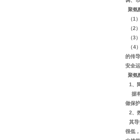
调、
聚氨
（1
（2
（3
（4
的传
安全
聚氨
1、
据有
做保
2、
其导热
很低，