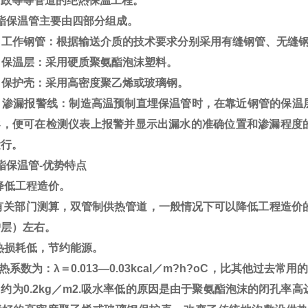
市政等等管道的绝热保温工程。
酯保温管主要由四部分组成。
）工作钢管：根据输送介质的技术要求分别采用有缝钢管、无缝
）保温层：采用硬质聚氨酯泡沫塑料。
）保护壳：采用高密度聚乙烯或玻璃钢。
）渗漏报警线：制造高温预制直埋保温管时，在靠近钢管的保温
导，便可在检测仪表上报警并显示出漏水的准确位置和渗漏程度
运行。
酯保温管-优势特点
降低工程造价。
关部门测算，双管制供热管道，一般情况下可以降低工程造价的2
护层）左右。
热损耗低，节约能源。
系数为：λ＝0.013—0.03kcal／m?h?oC，比其他过
约为0.2kg／m2.吸水率低的原因是由于聚氨酯泡沫的闭孔率