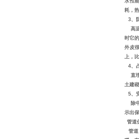
水性
耗，热
3、
高温
时它
外皮
上，比
4、
直埋
土建砌
5、
除中
示出
管道
管道