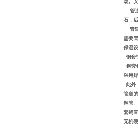
暖。
管道
石，
管道
需要
保温
钢套
钢套
采用
此外
管道
钢管
套钢
无机