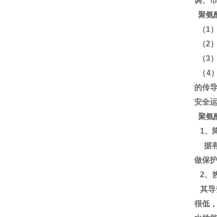
调、
聚氨
（1
（2
（3
（4
的传
安全
聚氨
1、
据有
做保
2、
其导热
很低，