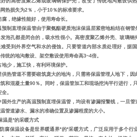
能好的高密度聚乙烯或玻璃钢保护壳，改变了传统地沟敷设供热
网热损失为2％，小于10％的标准要求。
防腐，绝缘性能好，使用寿命长。
预制直埋保温管由于聚氨酯硬质泡沫保温层紧密地粘结在钢管
的发泡孔都是闭合的，吸水性很小。高密度聚乙烯外壳、玻璃钢
很难受到外界空气和水的侵蚀。只要管道内部水质处理好，据国
传统的地沟敷设、架空敷设使用寿命高3~4倍。
占地少，施工快，有利环境保护。
供热管道不需要砌筑庞大的地沟，只需将保温管埋人地下，因此
筑和混凝土量90％。同时，保温管加工和现场挖沟平行进行，
安全。
国外生产的高温预制直埋保温管，均设有渗漏报警线，一旦管
保温管道渗水、漏水的准确位置及渗漏程度的大小。
保温是*的采暖方式
防腐保温设备是世界暖通界*的*采暖方式，广泛应用于多个行