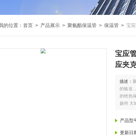
我的位置：
首页
>
产品展示
>
聚氨酯保温管
>
保温管
>
宝应
宝应管
应夹克
描述：
的输送
的绝热保
扬州 大
产品型
更新日