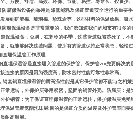
安全、方便、舒适、高效、环保、节能、易控、寿命长、投资少
防腐保温设备的采用是降低能耗及保证管道安全运行的重要手
后发展到矿渣棉、玻璃棉、珍珠岩等，这些材料的保温效果、吸
防腐保温设备是非常重要的，我们都知道我们的城市有很多的
管道保温设备，否则，在寒冷的冬季，这些管道就被冻死了，不
设备，就能够解决这些问题，使所有的管道保持正常状态，轻松
钢直埋保温管工作原理
钢直埋保温管是直接埋入管道的保护管。保护管zui先要解决的
焊接连接的原因是因为强度高，防水密封性能可靠性非常高。
，钢套钢直埋保温管的耐高温性能是其它保护管都不能与之相媲
的正常运转，外保护层采用紧密，坚固的钢管外壳。防腐层：是
。外护钢管：为了保证直埋保温管的正常运转，保护保温层免受
直埋保温管聚氨酯泡沫层:目的是保证介质的温度及外护管表面要
硬质耐高温层。