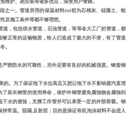
、免维护、易安装等诸多优点，深受用户青睐。
段之一。管道所用的
保温材料
zui初为石棉灰、硅藻土、蛙
水性及施工条件等都不够理想。
管道，包括供水管道，石油管道，等等各大工厂的管道，都
能够正常的运输物质，给人们造成了极大的不便，有了管道
过冬。
是严密防水的可靠性，另外还要有良好的机械强度。钢套钢
美的。为了保证地下水位高且又想让地下水不影响蒸汽直埋
为了延长钢管的使用寿命，保护外钢管避免腐蚀物会腐蚀到
地下水的侵蚀，支撑工作管并可以承受一定的外部荷载。钢
保持常温。阻隔.反射层：目的是保证有机泡沫材料不会进入