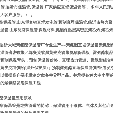
管,临沂市保温管,保温管,厂家供应直埋保温管
等 。多年来已
大客户服务。：.，
保温管,山东塑套钢直埋发泡管,预制直埋保温管,临沂市热力聚
温管,山东防腐保温管,保温材料,氨酯保温层高密度聚乙烯,聚乙
临沂大城聚氨酯保温管厂专业生产==聚氨酯直埋保温管聚氨酯
温管高密度聚乙烯夹克管黑黄夹克管聚氨酯保温板 聚氨酯制品
，预制保温弯头，预制保温管价格，直埋热力管道、聚氨酯组合
黄夹克管(即保温外保护层)；预制聚氨酯直埋保温管(即管道发
可以根据客户要求量身定做各种异型产品。并承揽各种大中小型
道的聚氨酯发泡保温工程
酯保温管应用领域
酯保温管是绝热管道的简称，保温管用于液体、气体及其他介