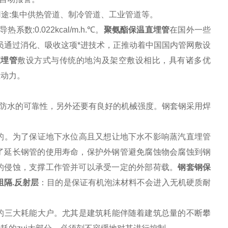
0mm 用途:集中供热管道、制冷管道、工业管道等。
系数:0.022kcal/m.h.℃。
聚氨酯保温直埋管
在国外一些
员通过消化、吸收这项*进技术，正推动着中国国内管网敷设
直埋管
敷设方式与传统的地沟及架空敷设相比，具有诸多优
在动力。
密防水的可靠性，另外还要有良好的机械强度。钢套钢采用焊
的。为了保证地下水位高且又想让地下水不影响蒸汽直埋管
了延长钢管的使用寿命，保护外钢管避免腐蚀物会腐蚀到钢
的侵蚀，支撑工作管并可以承受一定的外部荷载。
钢套钢保
阻隔.反射层
：目的是保证有机泡沫材料不会进入无机硬质耐
的三大耗能大户。尤其是建筑耗能伴随着建筑总量的不断攀