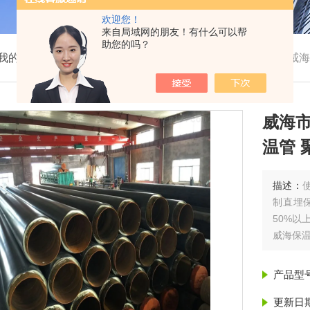
欢迎您！
来自局域网的朋友！有什么可以帮
助您的吗？
我的位置：
首页
>
产品展示
>
聚氨酯保温管
>
保温管
>
威海
威海
温管 
描述：
制直埋
50%以
威海保
产品型
更新日