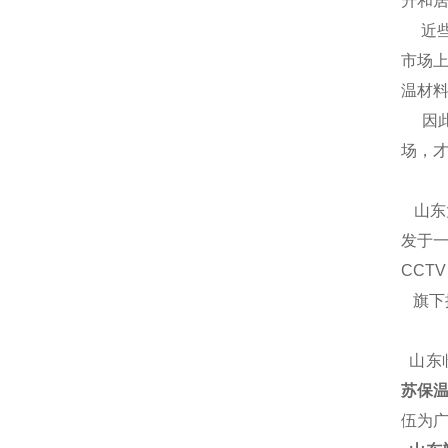
升和居
近些
市场
温材
因此
场，
山东
发于一
CCT
旗下
山东
苏保温
伍为广