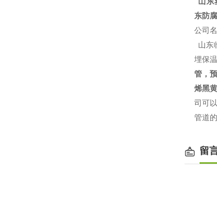
山东塑
东防腐
公司
山东
埋保温
管，
烯黑黄
司可
管道
留