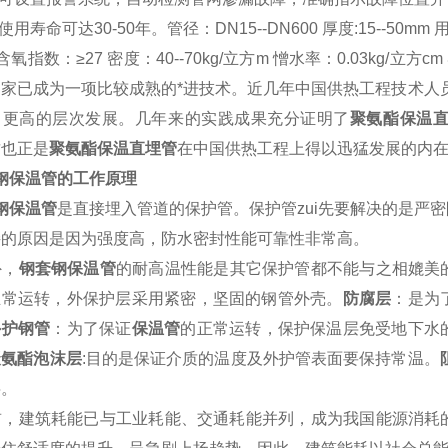
用寿命可达30-50年。管径：DN15--DN600 厚度:15--5
指数：≥27 密度：40--70kg/立方m 憎水率：0.03kg/立方cm 导热
国家已成为一项比较成熟的*进技术。近几年中国供热工程技术人
向更高的层次发展。几年来的实践成果充分证明了
聚氨酯保温
这也正是
聚氨酯保温直埋管
在中国供热工程上得以迅猛发展的内
钢保温管的工作原理
钢保温管
是直接埋入管道的保护管。保护管zui先要解决的是严
接的原因是因为强度高，防水密封性能可靠性非常高。
，
钢套钢保温管
的耐高温性能是其它保护管都不能与之相媲美
正常运转，外保护层采用紧密，坚固的钢管外壳。
防腐层
：是为
外护钢管
：为了保证
保温管
的正常运转，保护保温层免受地下水
聚氨酯泡沫层
:目的是保证介质的温度及外护管表面要保持常温。
层。
，建筑耗能已与工业耗能、交通耗能并列，成为我国能源消耗