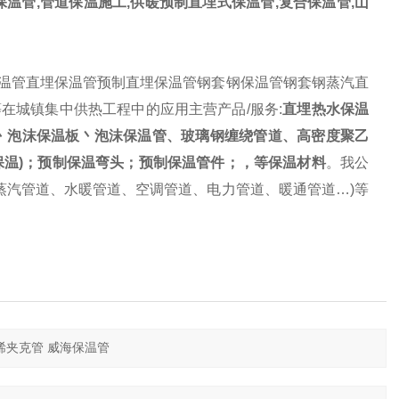
温管,管道保温施工,供暖预制直埋式保温管,复合保温管,山
温管直埋保温管预制直埋保温管钢套钢保温管钢套钢蒸汽直
在城镇集中供热工程中的应用主营产品/服务:
直埋热水保温
丶泡沫保温板丶泡沫保温管、玻璃钢缠绕管道、高密度聚乙
保温)；预制保温弯头；预制保温管件；，等保温材料
。我公
蒸汽管道、水暖管道、空调管道、电力管道、暖通管道…)等