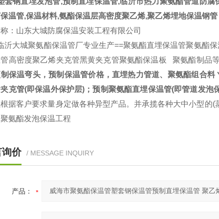
套钢直埋发泡管,预制直埋保温管,临沂市热力聚氨酯管道防腐保
保温管,保温材料,氨酯保温层高密度聚乙烯,聚乙烯埋地保温钢管
名称：山东大城防腐保温安装工程有限公司
临沂大城聚氨酯保温管厂专业生产==聚氨酯直埋保温管聚氨酯保
管高密度聚乙烯夹克管黑黄夹克管聚氨酯保温板 聚氨酯制品等
预制保温弯头，预制保温管价格，直埋热力管道、聚氨酯组合料
夹克管(即保温外保护层)；预制聚氨酯直埋保温管(即管道发泡
以根据客户要求量身定做各种异型产品。并承揽各种大中小型的(
的聚氨酯发泡保温工程
言询价
/ MESSAGE INQUIRY
产品：