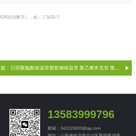
写阿拉伯数字），如：三加四=7
一篇：
日照聚氨酯保温管塑套钢保温管 聚乙烯夹克管 预制直埋保温管 日照保温管
13583999796
邮箱：342225833@qq.com
地址：山东省临沂市兰山区新华路28号