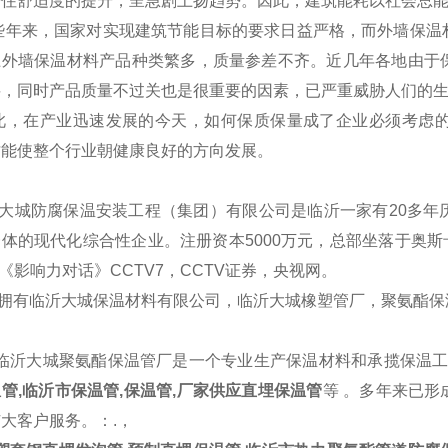
住舒适度的提升，呈急剧上扬趋势。因此，建筑能耗以社会总能
年来，国家对实现建筑节能目标的要求日益严格，而外墙
保温
上外墙保温材料产品种类繁多，质量参差不齐。近几年各地由于
料，同时产品质量不过关也是很重要的因素，已严重威胁人们的
，在产业迅速发展的今天，如何保质保量成了企业必须考虑的
才能使整个行业朝健康良好的方向发展。
大城防腐保温安装工程（集团）有限公司是临沂一家有20多年
体的现代化综合性企业。注册资本5000万元，总部坐落于奥斯卡
V《影响力对话》CCTV7，CCTV证券，央视网。
拥有临沂大城保温材料有限公司，临沂大城橡塑管厂，聚氨酯
临沂大城聚氨酯保温管厂是一个专业生产保温材料和承揽保温工程
管,临沂市保温管,保温管,厂家供应直埋保温管
等 。多年来已
大客户服务。：.，