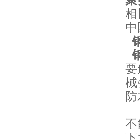
聚
相
中
钢
钢
要
械
防
不
下