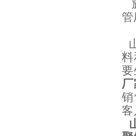
旗
管
山
料
要
厂
销
客
山