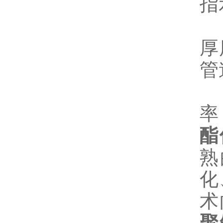
指
6
厚
管
7
率
酯
熟
化
术