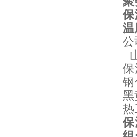
聚
保
温
公
山
保
钢
黑
热
保
组