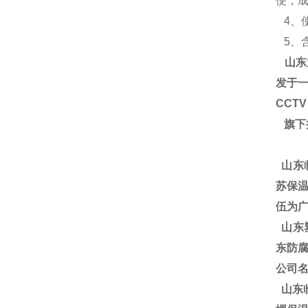
便，
4、使
5、含氧
山东
发于一
CCT
旗下
山东
苏保温
伍为广
山东塑
东防腐
公司
山东