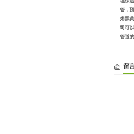
埋保
管，
烯黑黄
司可
管道
留