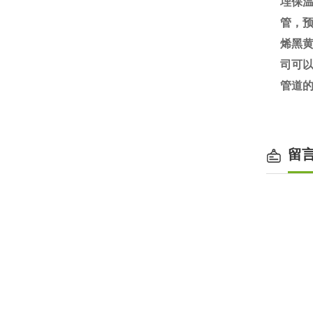
埋保
管，
烯黑黄
司可
管道
留