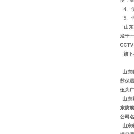
便，
4、使
5、含氧
山东
发于一
CCT
旗下
山东
苏保温
伍为广
山东塑
东防腐
公司
山东