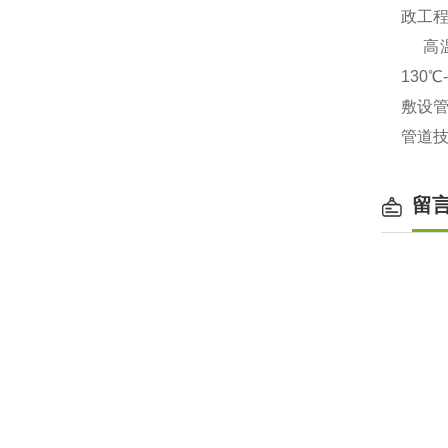
政工
高温
130
敷设
管道
留