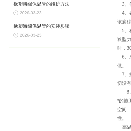
橡塑海绵保温管的维护方法
3、
2026-03-23
4、
该瘸
橡塑海绵保温管的安装步骤
5、
2026-03-23
狄坠
时，3
6、
做。
7、
切没
8、
*的
空间
性。
高温